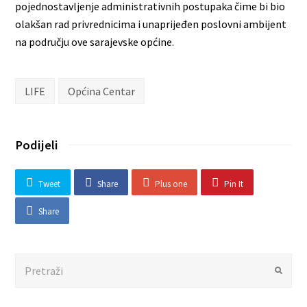
pojednostavljenje administrativnih postupaka čime bi bio
olakšan rad privrednicima i unaprijeđen poslovni ambijent
na području ove sarajevske općine.
LIFE
Općina Centar
Podijeli
Tweet
Share
Plus one
Pin It
Share
Search
Submit