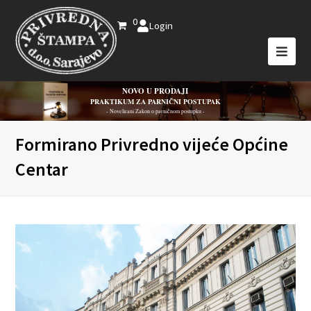
0
Login
NOVO U PRODAJI
PRAKTIKUM ZA PARNIČNI POSTUPAK
- Novelirani Zakon o parničnom postupku -
Formirano Privredno vijeće Općine
Centar