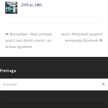
ZIPS br. 1491
Bosnalijek – Rast prihoda
Gutić i Mićanović posjetili
prati i rast dobiti, korist i za
kompaniju Boxmark
državu i građane
Pretraga
Search
Su