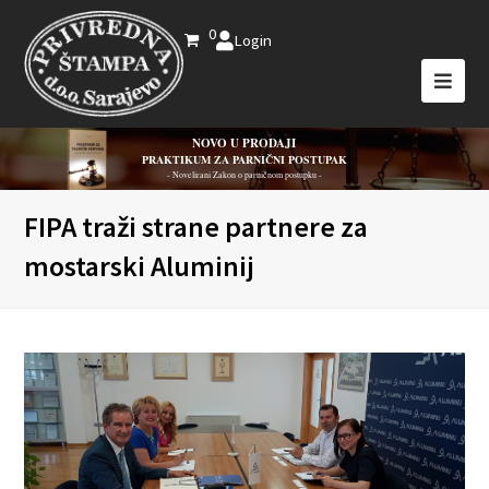
0
Login
NOVO U PRODAJI
PRAKTIKUM ZA PARNIČNI POSTUPAK
- Novelirani Zakon o parničnom postupku -
FIPA traži strane partnere za
mostarski Aluminij