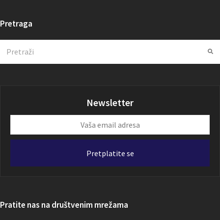
Pretraga
Search
Su
Newsletter
Vaša
email
adresa
Pretplatite se
Pratite nas na društvenim mrežama