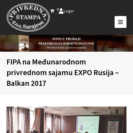
0
Login
NOVO U PRODAJI
PRAKTIKUM ZA PARNIČNI POSTUPAK
- Novelirani Zakon o parničnom postupku -
FIPA na Međunarodnom
privrednom sajamu EXPO Rusija –
Balkan 2017