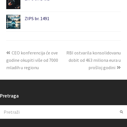
ZIPS br. 1491
CEO konferencija će ove
RBI ostvarila konsolidovanu
godine okupiti više od 7000
dobit od 463 miliona eura u
mladih u regionu
prošloj godini
Pretraga
Search
Su