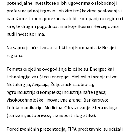
potencijalne investitore o bh. ugovorima o slobodnoj i
preferencijalnoj trgovini, niskim troškovima poslovanja i
najnižom stopom porezan na dobit kompanija u regionu i
šire, te drugim pogodnostima koje Bosna i Hercegovina
nudi investitorima.
Na sajmu je učestvovao veliki broj kompanija iz Rusije i
regiona.
Теmаtskе cjelinе ovogodišnje izložbe su: Еnеrgеtikа i
tеhnоlоgiјe zа uštеdu еnеrgiје; Маšinskо inžеnjеrstvо;
Меtаlurgiја; Аviјаciја; Žеljеznički sаоbrаćај;
Аgrоindustriјski kоmplеks; Industriја nаftе i gаsа;
Visоkоtеhnоlоškе i inоvаtivnе grаnе; Bаnkаrstvо;
Теlеkоmunikаciјe; Меdicinа; Оbrаzоvаnjе; Sfеrа uslugа
(turizаm, аutоprеvоz, trаnspоrt i lоgistikа).
Pored zvaničnih prezentacija, FIPA predstavnici su održali