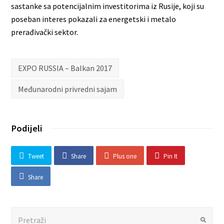
sastanke sa potencijalnim investitorima iz Rusije, koji su
poseban interes pokazali za energetski i metalo
prerađivački sektor.
EXPO RUSSIA – Balkan 2017
Međunarodni privredni sajam
Podijeli
Tweet
Share
Plus one
Pin It
Share
Search
Submit