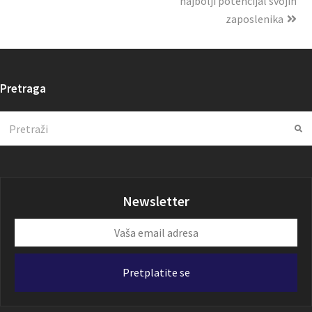
najbolji potencijal svojih
zaposlenika
Pretraga
Search
Su
Newsletter
Vaša
email
adresa
Pretplatite se