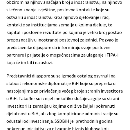
obzirom na njihov značajan broj u inostranstvu, na njihovo
stečeno znanje i vještine, poslovne kontakte koje su
ostvarili u inostranstvu kroz njihovo djelovanje i rad,
kontakte sa institucijama zemalja u kojima djeluje, te
kapital i poslovne rezultate po kojima je veliki broj postao
prepoznatljiv u inostranoj poslovnoj zajednici. Pozvao je
predstavnike dijaspore da informiraju svoje poslovne
partnere i prijatelje o mogućnostima za ulaganje i FIPA-i
koja će im biti na usluzi.
Predstavnici dijaspore su se između ostalog osvrnuli na
slabosti ekonomske diplomatije BiH koje su prepreka u
nastojanjima za privlačenje većeg broja stranih investitora
u BiH. Također su iznijeli nekoliko slučajeva gdje su strani
investitori iz zemalja u kojima oni žive željeli pokrenuti
djelatnost u BiH, ali zbog komplicirane administracije su
odustali od investiranja. SSDBiH je prethodnih godina
pokrenuo inicijativu za otvaranje biznis klubova koji