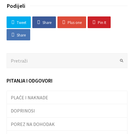
Podijeli
Tweet
Share
Plus one
Pin It
Share
Search
Submit
PITANJA I ODGOVORI
PLAĆE I NAKNADE
DOPRINOSI
POREZ NA DOHODAK