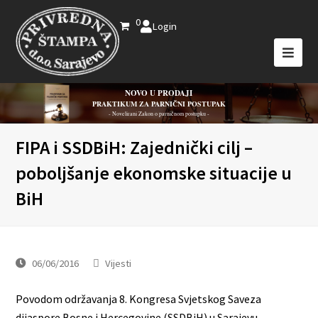
0
Login
NOVO U PRODAJI
PRAKTIKUM ZA PARNIČNI POSTUPAK
- Novelirani Zakon o parničnom postupku -
FIPA i SSDBiH: Zajednički cilj –
poboljšanje ekonomske situacije u
BiH
06/06/2016
Vijesti
Povodom održavanja 8. Kongresa Svjetskog Saveza
dijaspore Bosne i Hercegovine (SSDBiH) u Sarajevu,