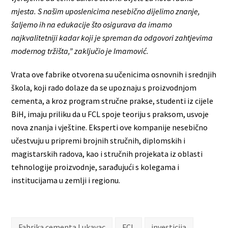
mjesta. S našim uposlenicima nesebično dijelimo znanje,
šaljemo ih na edukacije što osigurava da imamo
najkvalitetniji kadar koji je spreman da odgovori zahtjevima
modernog tržišta,” zaključio je Imamović.
Vrata ove fabrike otvorena su učenicima osnovnih i srednjih
škola, koji rado dolaze da se upoznaju s proizvodnjom
cementa, a kroz program stručne prakse, studenti iz cijele
BiH, imaju priliku da u FCL spoje teoriju s praksom, usvoje
nova znanja i vještine. Eksperti ove kompanije nesebično
učestvuju u pripremi brojnih stručnih, diplomskih i
magistarskih radova, kao i stručnih projekata iz oblasti
tehnologije proizvodnje, sarađujući s kolegama i
institucijama u zemlji i regionu.
Fabrika cementa Lukavac
FCL
investicija