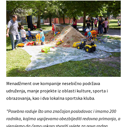
Menadžment ove kompanije nesebično podržava
udruženja, manje projekte iz oblasti kulture, sporta i
obrazovanja, kao i dva lokalna sportska kluba.
”Posebno raduje što smo značajan poslodavac i imamo 200
radnika, kojima uspijevamo obezbijediti redovna primanja, a
vjerujemo da ćemo uskoro stvoriti uvjete za nova radna