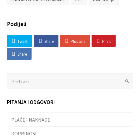
Podijeli
Tweet
Share
Plus one
Pin It
Share
Search
Submit
PITANJA I ODGOVORI
PLAĆE I NAKNADE
DOPRINOSI