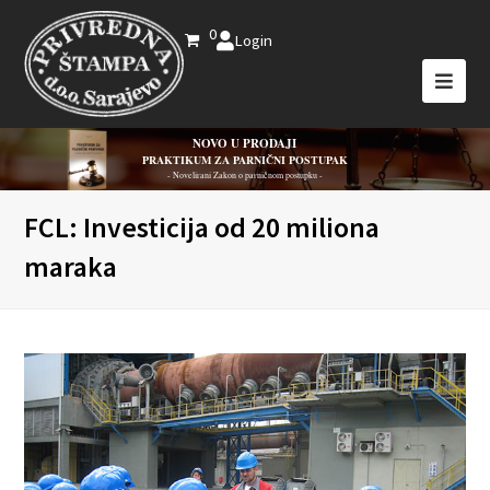
0
Login
NOVO U PRODAJI
PRAKTIKUM ZA PARNIČNI POSTUPAK
- Novelirani Zakon o parničnom postupku -
FCL: Investicija od 20 miliona
maraka