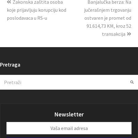
Zakonska zaštita osoba
Banjalučka berza: Na
koje prijavljuju korupciju kod
jučerašnjem trgovanju
poslodavaca u RS-u
ostvaren je promet od
91.614,73 KM, kroz 52
transakcija
Pretraga
Search
Su
Newsletter
Vaša
email