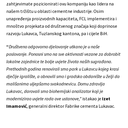
zahtjevimate pozicionirati ovu kompaniju kao lidera na
našem tržištu u oblasti cementne industrije. Osim
unapređenja proizvodnih kapaciteta, FCL implementira i
mnoštvo projekata od društvenog značaja koji doprinose
razvoju Lukavca, Tuzlanskog kantona, pa i cijele BiH.
“
Društveno odgovorno djelovanje utkano je u naše
poslovanje. Ponosni smo na sve aktivnosti vezane za dobrobit
lokalne zajednice te bolje uvjete života naših sugrađana.
Prethodnih godina renovirali smo park u Lukavcu kojeg krasi
dječije igralište, a obnovili smo i gradsko obdanište u želji da
mališanima uljepšamo svakodnevicu. Domu zdravlja
Lukavac, darovali smo
biohemijski analizator koji je
modernizirao uvjete rada ove ustanove,
”
istakao je
Izet
Imamović
, generalni direktor Fabrike cementa Lukavac.