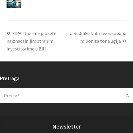
FIPA: Uručene plakete
U Rudniku Dubrave iskopana
najznačajnijim stranim
milionita tona uglja
investitorima u BiH
Pretraga
Search
Su
Newsletter