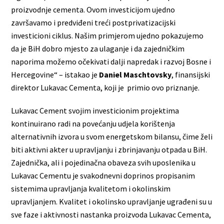
proizvodnje cementa. Ovom investicijom ujedno
završavamo i predviđeni treći postprivatizacijski
investicioni ciklus. Našim primjerom ujedno pokazujemo
da je BiH dobro mjesto za ulaganje i da zajedničkim
naporima možemo očekivati dalji napredak i razvoj Bosne i
Hercegovine“ – istakao je
Daniel Maschtovsky
, finansijski
direktor Lukavac Cementa, koji je primio ovo priznanje.
Lukavac Cement svojim investicionim projektima
kontinuirano radi na povećanju udjela korištenja
alternativnih izvora u svom energetskom bilansu, čime želi
biti aktivni akter u upravljanju i zbrinjavanju otpada u BiH.
Zajednička, ali i pojedinačna obaveza svih uposlenika u
Lukavac Cementu je svakodnevni doprinos propisanim
sistemima upravljanja kvalitetom i okolinskim
upravljanjem. Kvalitet i okolinsko upravljanje ugrađeni su u
sve faze i aktivnosti nastanka proizvoda Lukavac Cementa,