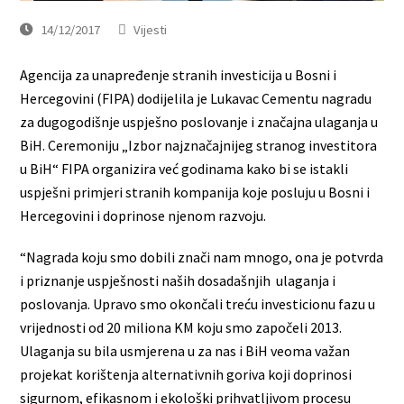
14/12/2017
Vijesti
Agencija za unapređenje stranih investicija u Bosni i
Hercegovini (FIPA) dodijelila je Lukavac Cementu nagradu
za dugogodišnje uspješno poslovanje i značajna ulaganja u
BiH. Ceremoniju „Izbor najznačajnijeg stranog investitora
u BiH“ FIPA organizira već godinama kako bi se istakli
uspješni primjeri stranih kompanija koje posluju u Bosni i
Hercegovini i doprinose njenom razvoju.
“Nagrada koju smo dobili znači nam mnogo, ona je potvrda
i priznanje uspješnosti naših dosadašnjih ulaganja i
poslovanja. Upravo smo okončali treću investicionu fazu u
vrijednosti od 20 miliona KM koju smo započeli 2013.
Ulaganja su bila usmjerena u za nas i BiH veoma važan
projekat korištenja alternativnih goriva koji doprinosi
sigurnom, efikasnom i ekološki prihvatljivom procesu