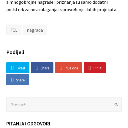
a mnogobrojne nagrade i priznanja su samo dodatni
podstrek za nova ulaganja i sprovođenje daljih projekata.
FCL
nagrada
Podijeli
Tweet
Share
Plus one
Pin It
Share
Search
Submit
PITANJA I ODGOVORI