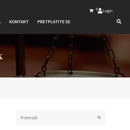
0
Login
A
KONTAKT
PRETPLATITE SE
K
Search
Submit