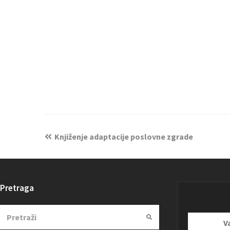
Knjiženje adaptacije poslovne zgrade
Pretraga
Search
Submit
Vaša