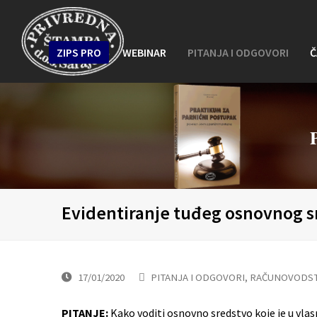
ZIPS PRO
WEBINAR
PITANJA I ODGOVORI
Č
Evidentiranje tuđeg osnovnog s
17/01/2020
PITANJA I ODGOVORI
,
RAČUNOVODST
PITANJE:
Kako voditi osnovno sredstvo koje je u vla