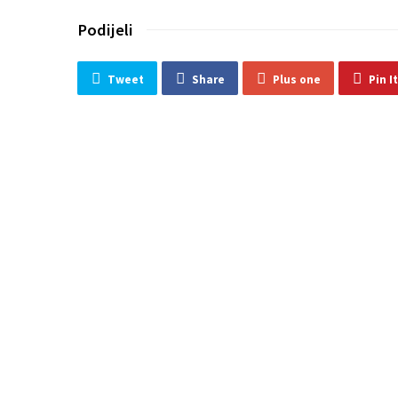
Podijeli
Tweet
Share
Plus one
Pin It