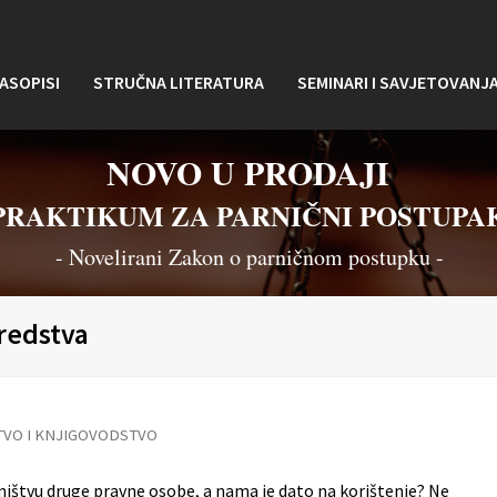
ASOPISI
STRUČNA LITERATURA
SEMINARI I SAVJETOVANJ
NOVO U PRODAJI
PRAKTIKUM ZA PARNIČNI POSTUPA
- Novelirani Zakon o parničnom postupku -
redstva
VO I KNJIGOVODSTVO
sništvu druge pravne osobe, a nama je dato na korištenje? Ne