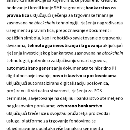
analitiku interakcije sa klijentima, te prošireno kreditno
bodovanje i kreditiranje SME segmenta;
bankarstvo za
pravna lica
uključujući rješenja za trgovinske finansije
zasnovana na
blockchain
tehnologiji, rješenja nagrađivanja
u segmentu pravnih lica, prepoznavanje eDocument i
optičkih simbola, kao i robotičko savjetovanje o trgovanju
devizama;
tehnologija investiranja i trgovanja
uključujući
rješenja investicijskog bankarstva zasnovana na
blockchain
tehnologiji, potvrde o zaključivanju smart ugovora,
automatizirano generisanje dokumenata te hibridno ili
digitalno savjetovanje;
novo iskustvo u poslovnicama
uključujući automatiziranu digitalizaciju poslovnica,
proširenu ili virtualnu stvarnost, rješenja za POS
terminale, savjetovanje na daljinu i bankarstvo utemeljeno
na glasovnim porukama;
otvoreno bankarstvo
uključujući treće lice u svojstvu pružatelja proizvoda i
usluga, platforme za trgovanje fondovima te
objedinjavanje podataka više banaka u segmentu