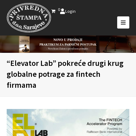
0
Login
NOVO U PRODAJI
PRAKTIKUM ZA PARNIČNI POSTUPAK
- Novelirani Zakon o parničnom postupku -
“Elevator Lab” pokreće drugi krug
globalne potrage za fintech
firmama