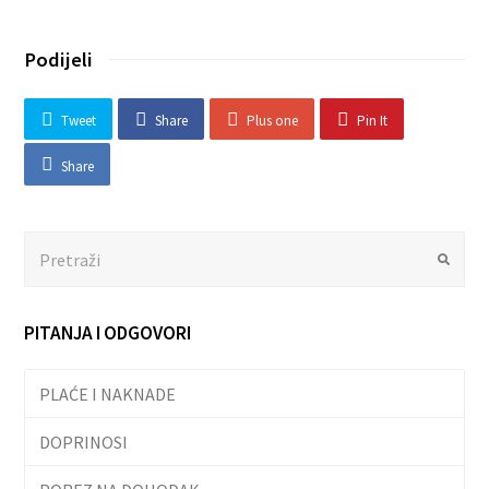
Podijeli
Tweet
Share
Plus one
Pin It
Share
Search
Submit
PITANJA I ODGOVORI
PLAĆE I NAKNADE
DOPRINOSI