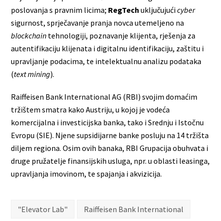
poslovanja s pravnim licima;
RegTech
uključujući
cyber
sigurnost, sprječavanje pranja novca utemeljeno na
blockchain
tehnologiji, poznavanje klijenta, rješenja za
autentifikaciju klijenata i digitalnu identifikaciju, zaštitu i
upravljanje podacima, te intelektualnu analizu podataka
(
text mining
).
Raiffeisen Bank International AG (RBI) svojim domaćim
tržištem smatra kako Austriju, u kojoj je vodeća
komercijalna i investicijska banka, tako i Srednju i Istočnu
Evropu (SIE). Njene supsidijarne banke posluju na 14 tržišta
diljem regiona. Osim ovih banaka, RBI Grupacija obuhvata i
druge pružatelje finansijskih usluga, npr. u oblasti leasinga,
upravljanja imovinom, te spajanja i akvizicija.
"Elevator Lab"
Raiffeisen Bank International