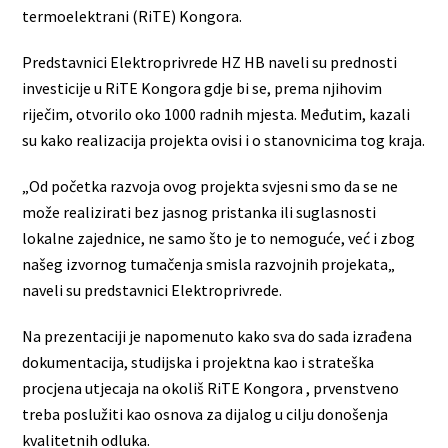
termoelektrani (RiTE) Kongora.
Predstavnici Elektroprivrede HZ HB naveli su prednosti
investicije u RiTE Kongora gdje bi se, prema njihovim
riječim, otvorilo oko 1000 radnih mjesta. Međutim, kazali
su kako realizacija projekta ovisi i o stanovnicima tog kraja.
„Od početka razvoja ovog projekta svjesni smo da se ne
može realizirati bez jasnog pristanka ili suglasnosti
lokalne zajednice, ne samo što je to nemoguće, već i zbog
našeg izvornog tumačenja smisla razvojnih projekata„
naveli su predstavnici Elektroprivrede.
Na prezentaciji je napomenuto kako sva do sada izrađena
dokumentacija, studijska i projektna kao i strateška
procjena utjecaja na okoliš RiTE Kongora , prvenstveno
treba poslužiti kao osnova za dijalog u cilju donošenja
kvalitetnih odluka.