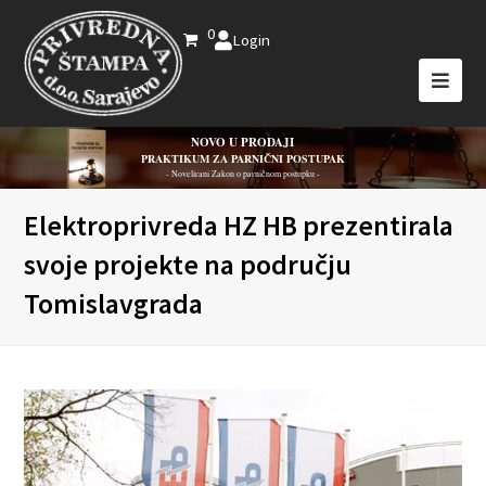
0
Login
NOVO U PRODAJI
PRAKTIKUM ZA PARNIČNI POSTUPAK
- Novelirani Zakon o parničnom postupku -
Elektroprivreda HZ HB prezentirala
svoje projekte na području
Tomislavgrada