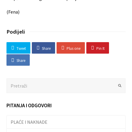
(Fena)
Podijeli
Tweet
Share
Plus one
Pin It
Share
Search
Submit
PITANJA I ODGOVORI
PLAĆE I NAKNADE