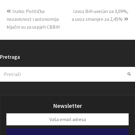
Inzko: Politička
Izvoz BiH uvećan za 3,09%,
nezavisnost i autonomija
a uvoz smanjen za 2,45%
ključni su za uspjeh CBBiH
Pretraga
Search
Su
Newsletter
Vaša
email
adresa