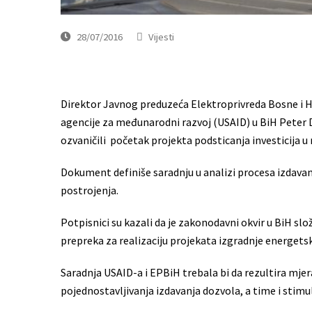
28/07/2016
Vijesti
Direktor Javnog preduzeća Elektroprivreda Bosne i He
agencije za međunarodni razvoj (USAID) u BiH Peter
ozvaničili početak projekta podsticanja investicija u 
Dokument definiše saradnju u analizi procesa izdava
postrojenja.
Potpisnici su kazali da je zakonodavni okvir u BiH slož
prepreka za realizaciju projekata izgradnje energets
Saradnja USAID-a i EPBiH trebala bi da rezultira mjer
pojednostavljivanja izdavanja dozvola, a time i stimul