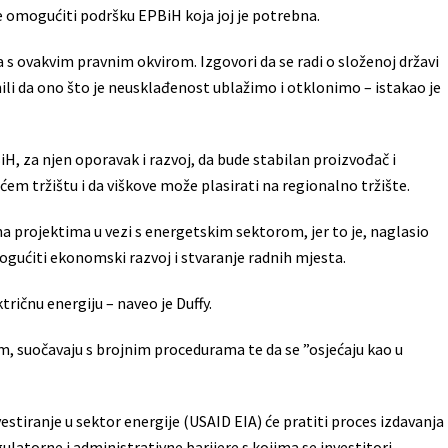
e omogućiti podršku EPBiH koja joj je potrebna.
 s ovakvim pravnim okvirom. Izgovori da se radi o složenoj državi
ili da ono što je neusklađenost ublažimo i otklonimo – istakao je
, za njen oporavak i razvoj, da bude stabilan proizvođač i
 tržištu i da viškove može plasirati na regionalno tržište.
na projektima u vezi s energetskim sektorom, jer to je, naglasio
ogućiti ekonomski razvoj i stvaranje radnih mjesta.
ričnu energiju – naveo je Duffy.
im, suočavaju s brojnim procedurama te da se ”osjećaju kao u
stiranje u sektor energije (USAID EIA) će pratiti proces izdavanja
gulatorne i administrativne barijere s kojima se investitori