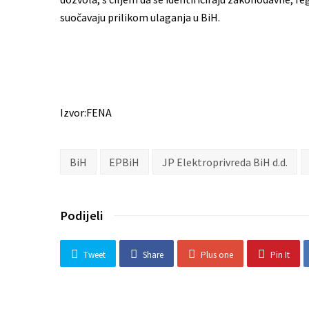
suočavaju prilikom ulaganja u BiH.
Izvor:FENA
BiH
EPBiH
JP Elektroprivreda BiH d.d.
Podijeli
Tweet
Share
Plus one
Pin It