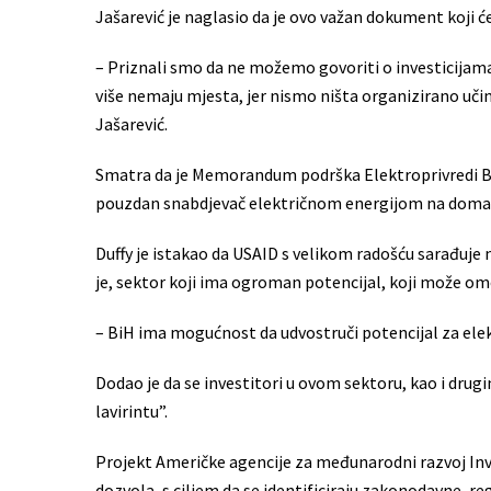
Jašarević je naglasio da je ovo važan dokument koji ć
– Priznali smo da ne možemo govoriti o investicijama
više nemaju mjesta, jer nismo ništa organizirano učin
Jašarević.
Smatra da je Memorandum podrška Elektroprivredi BiH
pouzdan snabdjevač električnom energijom na domaćem
Duffy je istakao da USAID s velikom radošću sarađuje 
je, sektor koji ima ogroman potencijal, koji može om
– BiH ima mogućnost da udvostruči potencijal za elekt
Dodao je da se investitori u ovom sektoru, kao i drug
lavirintu”.
Projekt Američke agencije za međunarodni razvoj Inve
dozvola, s ciljem da se identificiraju zakonodavne, re