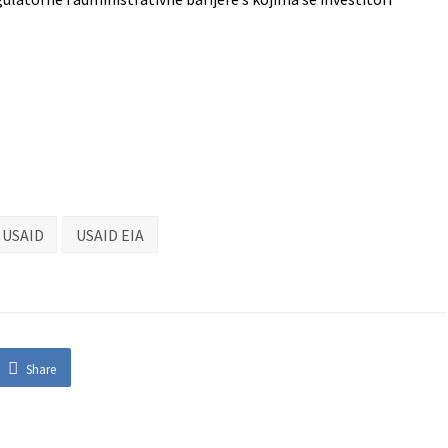
USAID
USAID EIA
Share