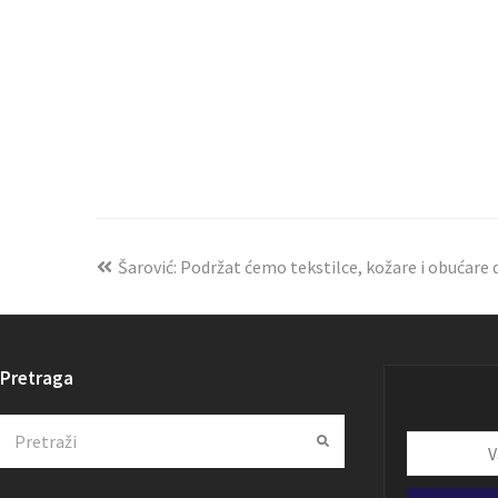
Šarović: Podržat ćemo tekstilce, kožare i obućare 
Pretraga
Search
Submit
Vaša
email