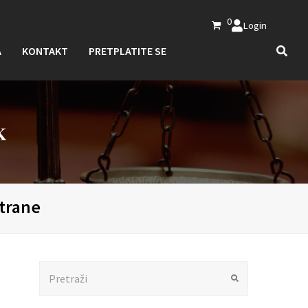
0
Login
A
KONTAKT
PRETPLATITE SE
K
ktrane
Search
Submit