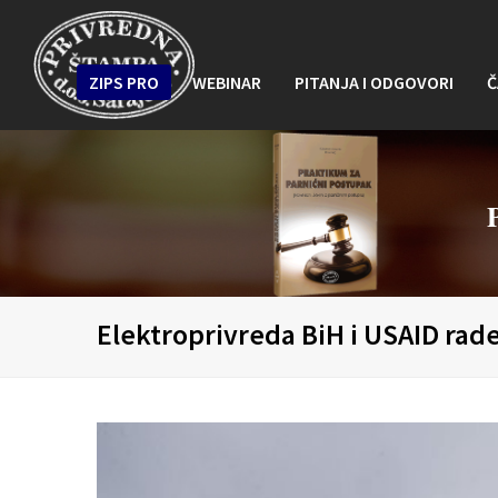
ZIPS PRO
WEBINAR
PITANJA I ODGOVORI
Č
Elektroprivreda BiH i USAID rade