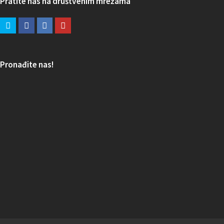
Pratite nas na društvenim mrežama
Pronađite nas!