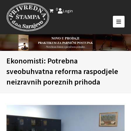
0
Login
NOVO U PRODAJI
PRAKTIKUM ZA PARNIČNI POSTUPAK
- Novelirani Zakon o parničnom postupku -
Ekonomisti: Potrebna
sveobuhvatna reforma raspodjele
neizravnih poreznih prihoda