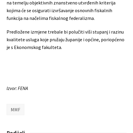
na temelju objektivnih znanstveno utvrđenih kriterija
kojima će se osigurati izvršavanje osnovnih fiskalnih
funkcija na načelima fiskalnog federalizma.
Predložene izmjene trebale bi polučiti viši stupanj i razinu
kvalitete usluga koje pružaju županije i općine, poriopćeno
je s Ekonomskog fakulteta.
Izvor: FENA
MMF
Podijeli