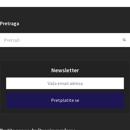
Pretraga
Search
Su
Newsletter
Vaša
email
adresa
Pretplatite se