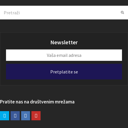
Search
Su
Newsletter
Vaša
email
adresa
Pretplatite se
Pratite nas na društvenim mrežama