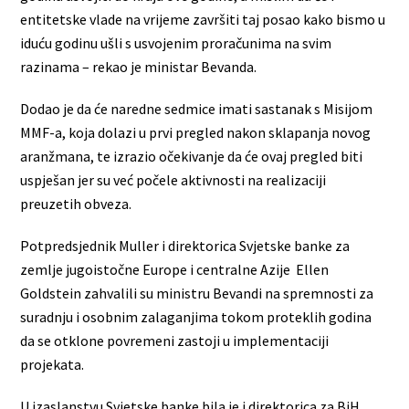
entitetske vlade na vrijeme završiti taj posao kako bismo u
iduću godinu ušli s usvojenim proračunima na svim
razinama – rekao je ministar Bevanda.
Dodao je da će naredne sedmice imati sastanak s Misijom
MMF-a, koja dolazi u prvi pregled nakon sklapanja novog
aranžmana, te izrazio očekivanje da će ovaj pregled biti
uspješan jer su već počele aktivnosti na realizaciji
preuzetih obveza.
Potpredsjednik Muller i direktorica Svjetske banke za
zemlje jugoistočne Europe i centralne Azije Ellen
Goldstein zahvalili su ministru Bevandi na spremnosti za
suradnju i osobnim zalaganjima tokom proteklih godina
da se otklone povremeni zastoji u implementaciji
projekata.
U izaslanstvu Svjetske banke bila je i direktorica za BiH