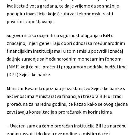
kvalitetu života građana, te da je vrijeme da se snažnije
podupiru investicije koje će ubrzati ekonomski rast i
povećati zapošljavanje.
Sugovornici su ocijenili da sigurnost ulaganja u BiH u
značajnoj mjeri generiraju dobri odnosi sa međunarodnim
financijskim institucijama i u tom smislu potvrdili značaj
daljnje suradnje sa Međunarodnim monetarnim fondom
(MMF) koji će biti praćeni i programom podrške budžetima
(DPL) Svjetske banke.
Ministar Bevanda upoznao je izaslanstvo Svjetske banke s
aktivnostima Ministarstva financija i trezora BiH u izradi
proračuna za narednu godinu, te kazao kako se ovog tjedna
završavaju konsultacije s proračunskim korinsicima.
– Uvjeren sam da ćemo proračun institucija BiH za narednu
godinu usvojiti do kraja ove godine, a mislim da će i