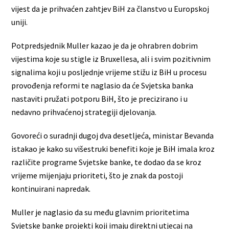
vijest da je prihvaćen zahtjev BiH za članstvo u Europskoj
uniji.
Potpredsjednik Muller kazao je da je ohrabren dobrim
vijestima koje su stigle iz Bruxellesa, ali i svim pozitivnim
signalima koji u posljednje vrijeme stižu iz BiH u procesu
provođenja reformi te naglasio da će Svjetska banka
nastaviti pružati potporu BiH, što je precizirano i u
nedavno prihvaćenoj strategiji djelovanja.
Govoreći o suradnji dugoj dva desetljeća, ministar Bevanda
istakao je kako su višestruki benefiti koje je BiH imala kroz
različite programe Svjetske banke, te dodao da se kroz
vrijeme mijenjaju prioriteti, što je znak da postoji
kontinuirani napredak.
Muller je naglasio da su među glavnim prioritetima
Svjetske banke projekti koji imaju direktni utjecaj na