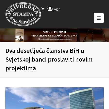
0
Login
NOVO U PRODAJI
PRAKTIKUM ZA PARNIČNI POSTUPAK
- Novelirani Zakon o parničnom postupku -
Dva desetljeća članstva BiH u
Svjetskoj banci proslaviti novim
projektima