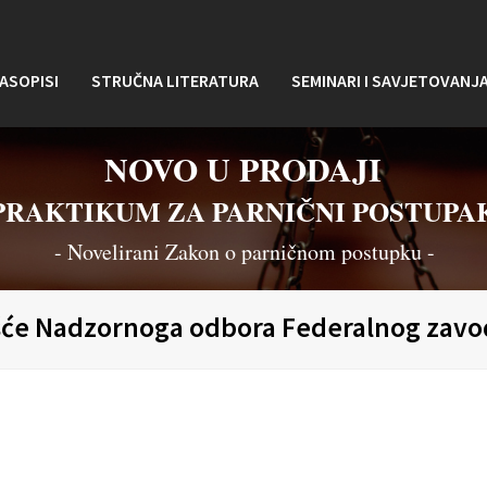
ASOPISI
STRUČNA LITERATURA
SEMINARI I SAVJETOVANJ
NOVO U PRODAJI
PRAKTIKUM ZA PARNIČNI POSTUPA
- Novelirani Zakon o parničnom postupku -
vješće Nadzornoga odbora Federalnog zav