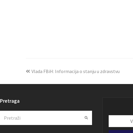
Vlada FBiH: Informacija o stanju u zdravstvu
Pretraga
Search
Submit
Vaša
email