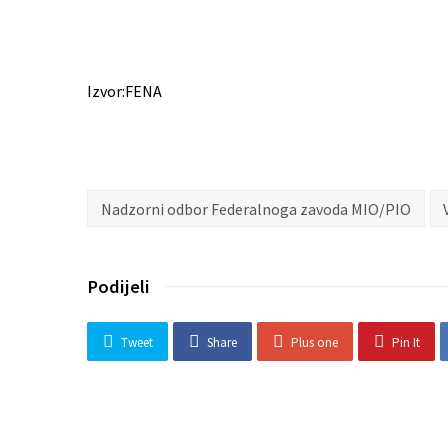
Izvor:FENA
Nadzorni odbor Federalnoga zavoda MIO/PIO
Podijeli
Tweet
Share
Plus one
Pin It