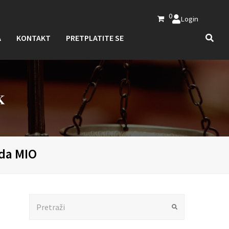
0
Login
A
KONTAKT
PRETPLATITE SE
K
oda MIO
Search
Submit