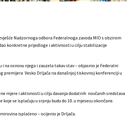
ila izvješće Nadzornoga odbora Federalnoga zavoda MIO s obzirom
ao konkretne prijedloge i aktivnosti u cilju stabilizacije
šću i na osnovu njega i zauzela takav stav – objasnio je Federalni
nog premijera Vesko Drljača na današnjoj tiskovnoj konferenciji u
ene mjere i aktivnosti u cilju davanja dodatnih novčanih sredstava
vine koje se isplaćuju u srpnju budu do 10. u mjesecu okončane.
irovina isplaćeno – ocijenio je Drljača.