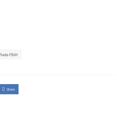
Vlada FBiH
Share