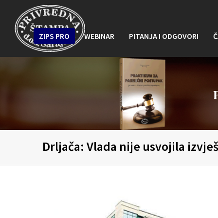
ZIPS PRO
WEBINAR
PITANJA I ODGOVORI
Č
Drljača: Vlada nije usvojila iz