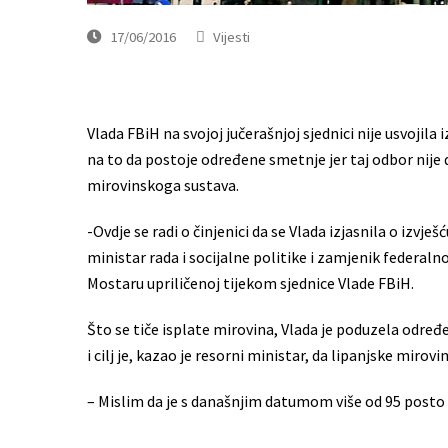
17/06/2016
Vijesti
Vlada FBiH na svojoj jučerašnjoj sjednici nije usvoj
na to da postoje određene smetnje jer taj odbor nije d
mirovinskoga sustava.
-Ovdje se radi o činjenici da se Vlada izjasnila o izvje
ministar rada i socijalne politike i zamjenik federal
Mostaru upriličenoj tijekom sjednice Vlade FBiH.
Što se tiče isplate mirovina, Vlada je poduzela određ
i cilj je, kazao je resorni ministar, da lipanjske miro
– Mislim da je s današnjim datumom više od 95 posto m