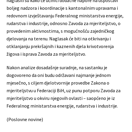
naglasili su kako će učiniti dodatne napore na uspostavi
boljeg nadzora i koordinacije s kantonalnim upravama i
redovnom izvještavanju Federalnog ministarstva energije,
rudarstva i industrije, odnosno Zavoda za mjeriteljstvo, o
provedenim aktivnostima, s mogućnošću zajedničkog
djelovanja na terenu. Naglasak će biti na otkrivanju i
otklanjanju prekršajnih i kaznenih djela krivotvorenja
žigova i isprava Zavoda za mjeriteljstvo.
Nakon analize dosadašnje suradnje, na sastanku je
dogovoreno da oni budu održavani najmanje jednom
mjesečno, s ciljem djelotvornije provedbe Zakona o
mjeriteljstvu u Federaciji BiH, uz punu potporu Zavoda za
mjeriteljstvo u okviru njegovih ovlasti – saopćeno je iz
Federalnog ministarstva energije, rudarstva i industrije.
(Poslovne novine)