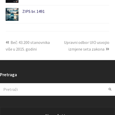
ZIPS br. 1491
Beč: 43.200 stanovnika
Upravni odbor UIO usvojio
više u 2015. godini
izmjene seta zakona
Pretraga
Search
Su