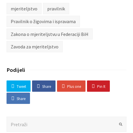
mjeriteljstvo
pravilnik
Pravilnik o žigovima i ispravama
Zakona o mjeriteljstvu u Federaciji BiH
Zavoda za mjeriteljstvo
Podijeli
Tweet
Share
Plus one
Pin It
Share
Search
Submit