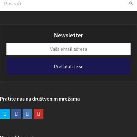
Su
Newsletter
Vaša
email
adresa
Pretplatite se
Pratite nas na društvenim mrežama