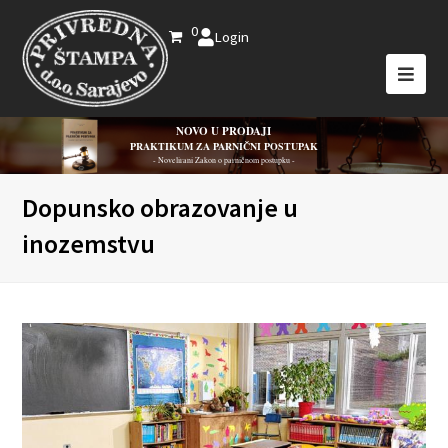
0
Login
NOVO U PRODAJI
PRAKTIKUM ZA PARNIČNI POSTUPAK
- Novelirani Zakon o parničnom postupku -
Dopunsko obrazovanje u
inozemstvu