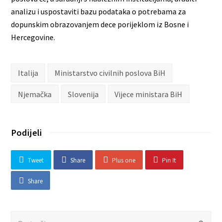
analizu i uspostaviti bazu podataka o potrebama za
dopunskim obrazovanjem dece porijeklom iz Bosne i
Hercegovine.
Italija
Ministarstvo civilnih poslova BiH
Njemačka
Slovenija
Vijece ministara BiH
Podijeli
Tweet
Share
Plus one
Pin It
Share
Search