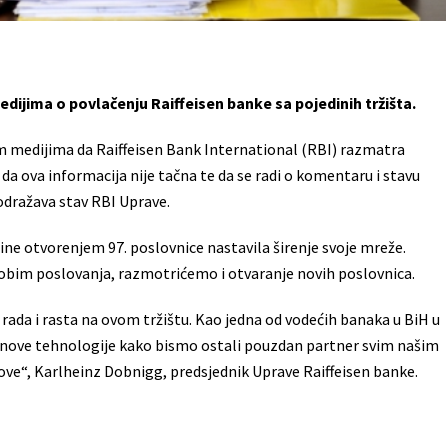
ijima o povlačenju Raiffeisen banke sa pojedinih tržišta.
im medijima da Raiffeisen Bank International (RBI) razmatra
 da ova informacija nije tačna te da se radi o komentaru i stavu
odražava stav RBI Uprave.
dine otvorenjem 97. poslovnice nastavila širenje svoje mreže.
bim poslovanja, razmotrićemo i otvaranje novih poslovnica.
ada i rasta na ovom tržištu. Kao jedna od vodećih banaka u BiH u
 u nove tehnologije kako bismo ostali pouzdan partner svim našim
ove“, Karlheinz Dobnigg, predsjednik Uprave Raiffeisen banke.