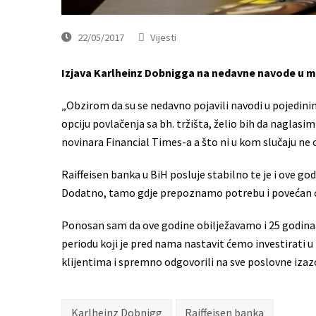
22/05/2017
Vijesti
Izjava Karlheinz Dobnigga na nedavne navode u med
„Obzirom da su se nedavno pojavili navodi u pojedin
opciju povlačenja sa bh. tržišta, želio bih da naglasim
novinara Financial Times-a a što ni u kom slučaju ne 
Raiffeisen banka u BiH posluje stabilno te je i ove go
Dodatno, tamo gdje prepoznamo potrebu i povećan o
Ponosan sam da ove godine obilježavamo i 25 godina r
periodu koji je pred nama nastavit ćemo investirati
klijentima i spremno odgovorili na sve poslovne izaz
Karlheinz Dobnigg
Raiffeisen banka