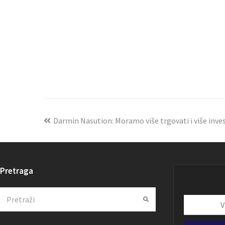
Darmin Nasution: Moramo više trgovati i više inves
Pretraga
Search
Submit
Vaša
email