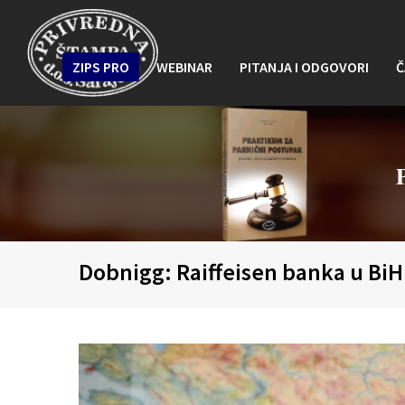
ZIPS PRO
WEBINAR
PITANJA I ODGOVORI
Č
Dobnigg: Raiffeisen banka u BiH