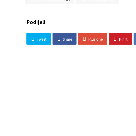
Podijeli
Tweet
Share
Plus one
Pin It