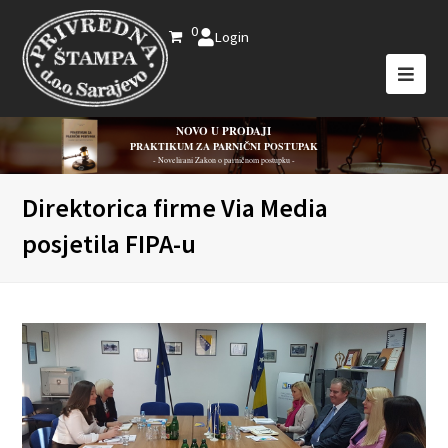
0
Login
NOVO U PRODAJI
PRAKTIKUM ZA PARNIČNI POSTUPAK
- Novelirani Zakon o parničnom postupku -
Direktorica firme Via Media
posjetila FIPA-u