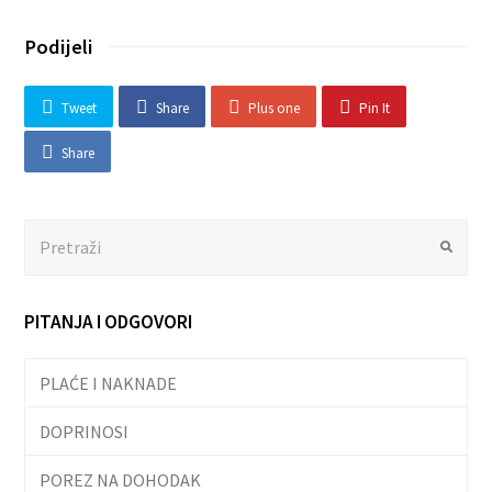
Podijeli
Tweet
Share
Plus one
Pin It
Share
Search
Submit
PITANJA I ODGOVORI
PLAĆE I NAKNADE
DOPRINOSI
POREZ NA DOHODAK