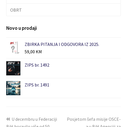
OBRT
Novo u prodaji
ZBIRKA PITANJA I ODGOVORA IZ 2025.
59,00
KM
ZIPS br. 1492
ZIPS br. 1491
U decembru u Federaciji
Posjetom šefa misije OSCE-
BiH boravilo više od 50
a u BiH Agenciji za