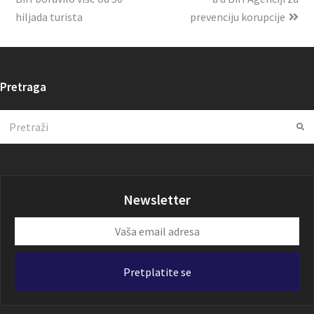
hiljada turista
prevenciju korupcije
Pretraga
Search
Su
Newsletter
Vaša
email
adresa
Pretplatite se