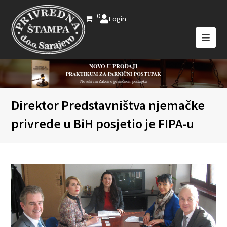
0
Login
NOVO U PRODAJI
PRAKTIKUM ZA PARNIČNI POSTUPAK
- Novelirani Zakon o parničnom postupku -
Direktor Predstavništva njemačke
privrede u BiH posjetio je FIPA-u