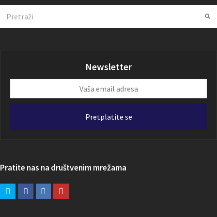
Search
Su
Newsletter
Vaša
email
adresa
Pretplatite se
Pratite nas na društvenim mrežama