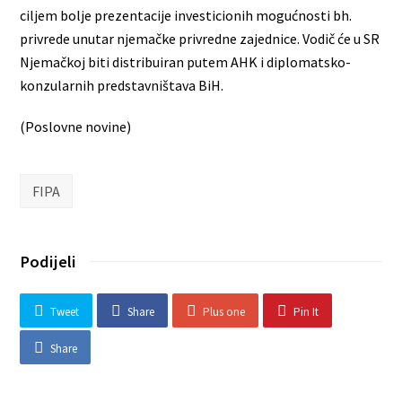
ciljem bolje prezentacije investicionih mogućnosti bh.
privrede unutar njemačke privredne zajednice. Vodič će u SR
Njemačkoj biti distribuiran putem AHK i diplomatsko-
konzularnih predstavništava BiH.
(Poslovne novine)
FIPA
Podijeli
Tweet
Share
Plus one
Pin It
Share