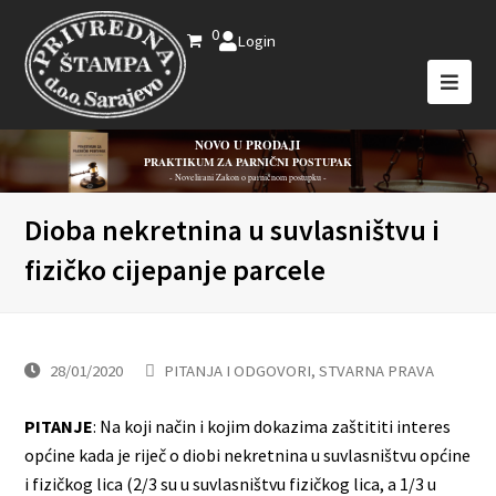
0
Login
NOVO U PRODAJI
PRAKTIKUM ZA PARNIČNI POSTUPAK
- Novelirani Zakon o parničnom postupku -
Dioba nekretnina u suvlasništvu i
fizičko cijepanje parcele
28/01/2020
PITANJA I ODGOVORI
,
STVARNA PRAVA
PITANJE
: Na koji način i kojim dokazima zaštititi interes
općine kada je riječ o diobi nekretnina u suvlasništvu općine
i fizičkog lica (2/3 su u suvlasništvu fizičkog lica, a 1/3 u