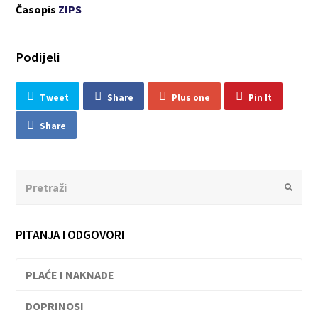
Časopis
ZIPS
Podijeli
Tweet
Share
Plus one
Pin It
Share
Search
Submit
PITANJA I ODGOVORI
PLAĆE I NAKNADE
DOPRINOSI