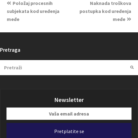
Položaj procesnih
Naknada troškova
subjekata kod uređenja
postupka kod uređenja
međe
međe
Pretraga
Search
Su
Newsletter
Vaša
email
adresa
Pretplatite se