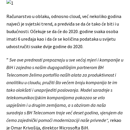
Računarstvo u oblaku, odnosno cloud, već nekoliko godina
najveći je svjetski trend, a predviđa se da će tako će biti i u
budućnosti. Očekuje se da će do 2020. godine svaka osoba
imati 6 uređaja kao i da će se količina podataka u svijetu
udvostručiti svake dvije godine do 2020.
”
Sve ove prednosti prepoznaju u sve većoj mjeri i kompanije u
BiH i zajedno s našim dugogodišnjim partnerom BH
Telecomom želimo portoflio naših alata za produktivnost i
analitiku u cloudu, pružiti što većem broju kompanija te im
tako olakšati i unaprijediti poslovanja. Model saradnje s
telekomunikacijskim kompanijama pokazao se vrlo
uspješnim i u drugim zemljama, a s obzirom da naša
suradnja s BH Telecomom traje već deset godina, vjerujem da
ćemo zajednički pomoći modernizaciji naše privrede“,
rekao
je Omar Krivošija, direktor Microsofta BiH.