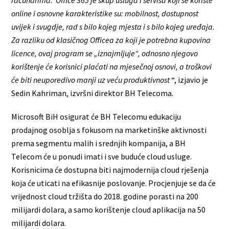
računarima. Office 365 je skup usluga i servisa koji se koriste
online i osnovne karakteristike su: mobilnost, dostupnost
uvijek i svugdje, rad s bilo kojeg mjesta i s bilo kojeg uređaja.
Za razliku od klasičnog Officea za koji je potrebna kupovina
licence, ovaj program se „iznajmljuje“, odnosno njegovo
korištenje će korisnici plaćati na mjesečnoj osnovi, a troškovi
će biti neuporedivo manji uz veću produktivnost
“, izjavio je
Sedin Kahriman, izvršni direktor BH Telecoma.
Microsoft BiH osigurat će BH Telecomu edukaciju
prodajnog osoblja s fokusom na marketinške aktivnosti
prema segmentu malih i srednjih kompanija, a BH
Telecom će u ponudi imati i sve buduće cloud usluge.
Korisnicima će dostupna biti najmodernija cloud rješenja
koja će uticati na efikasnije poslovanje. Procjenjuje se da će
vrijednost cloud tržišta do 2018. godine porasti na 200
milijardi dolara, a samo korištenje cloud aplikacija na 50
milijardi dolara.