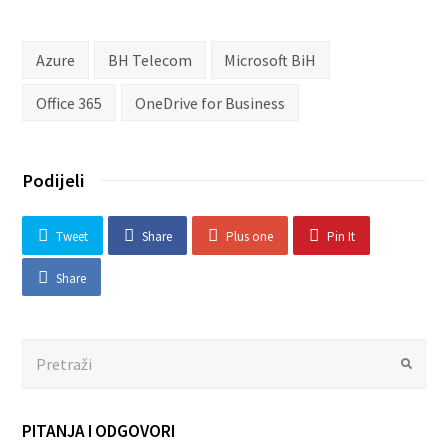
Azure
BH Telecom
Microsoft BiH
Office 365
OneDrive for Business
Podijeli
Tweet
Share
Plus one
Pin It
Share
Search
Submit
PITANJA I ODGOVORI