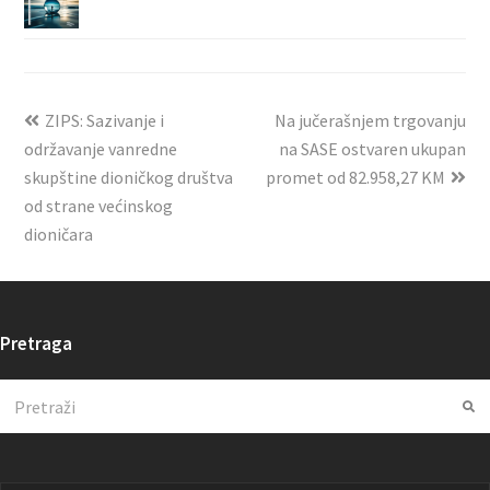
ZIPS: Sazivanje i
Na jučerašnjem trgovanju
održavanje vanredne
na SASE ostvaren ukupan
skupštine dioničkog društva
promet od 82.958,27 KM
od strane većinskog
dioničara
Pretraga
Search
Su