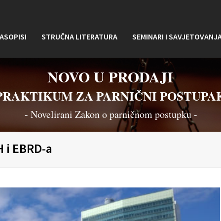
ASOPISI
STRUČNA LITERATURA
SEMINARI I SAVJETOVANJ
NOVO U PRODAJI
PRAKTIKUM ZA PARNIČNI POSTUPA
- Novelirani Zakon o parničnom postupku -
H i EBRD-a