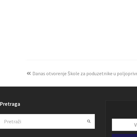
Danas otvorenje Škole za poduzetnike u poljopriv
Pretraga
Search
Submit
Vaša
email