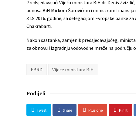
Predsjedavajući Vijeća ministara BiH dr. Denis Zvizd
odnosa BiH Mirkom Šarovićem i ministrom finansija 
31.8.2016. godine, sa delegacijom Evropske banke za 
Chakrabarti.
Nakon sastanka, zamjenik predsjedavajućeg, ministar
za obnovu i izgradnju vodovodne mreže na području o
EBRD
Vijece ministara BiH
Podijeli
Tweet
Share
Plus one
Pin It