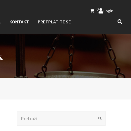
0
Login
A
KONTAKT
PRETPLATITE SE
K
Search
Submit