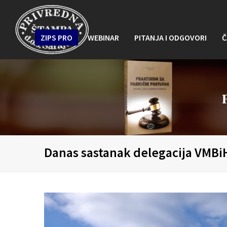
ZIPS PRO
WEBINAR
PITANJA I ODGOVORI
Č
Danas sastanak delegacija VMBi