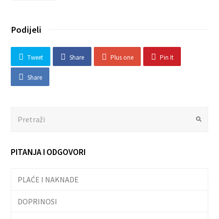
Podijeli
Tweet
Share
Plus one
Pin It
Share
Search
Submit
PITANJA I ODGOVORI
PLAĆE I NAKNADE
DOPRINOSI