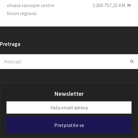
otvara razvojne centre
3.260.757,25 KM
širom regiona
Pretraga
Search
Su
Newsletter
Vaša
email
adresa
Pretplatite se