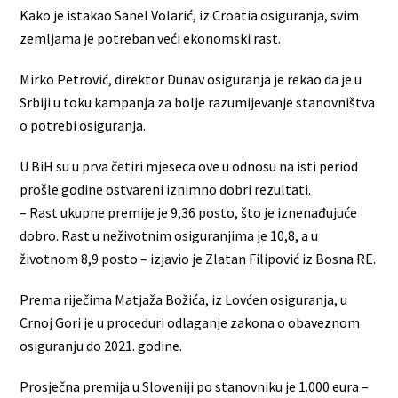
Kako je istakao Sanel Volarić, iz Croatia osiguranja, svim
zemljama je potreban veći ekonomski rast.
Mirko Petrović, direktor Dunav osiguranja je rekao da je u
Srbiji u toku kampanja za bolje razumijevanje stanovništva
o potrebi osiguranja.
U BiH su u prva četiri mjeseca ove u odnosu na isti period
prošle godine ostvareni iznimno dobri rezultati.
– Rast ukupne premije je 9,36 posto, što je iznenađujuće
dobro. Rast u neživotnim osiguranjima je 10,8, a u
životnom 8,9 posto – izjavio je Zlatan Filipović iz Bosna RE.
Prema riječima Matjaža Božića, iz Lovćen osiguranja, u
Crnoj Gori je u proceduri odlaganje zakona o obaveznom
osiguranju do 2021. godine.
Prosječna premija u Sloveniji po stanovniku je 1.000 eura –