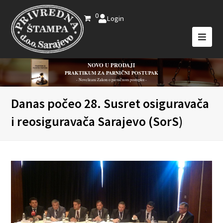
0
Login
NOVO U PRODAJI
PRAKTIKUM ZA PARNIČNI POSTUPAK
- Novelirani Zakon o parničnom postupku -
Danas počeo 28. Susret osiguravača
i reosiguravača Sarajevo (SorS)