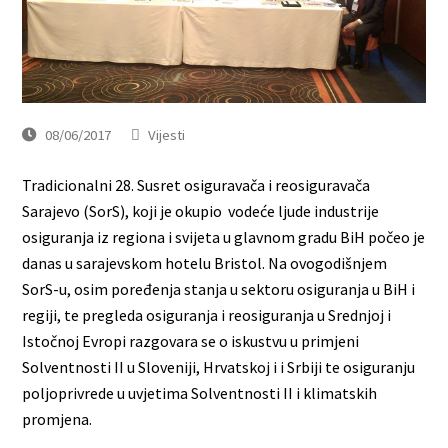
08/06/2017
Vijesti
Tradicionalni 28. Susret osiguravača i reosiguravača
Sarajevo (SorS), koji je okupio vodeće ljude industrije
osiguranja iz regiona i svijeta u glavnom gradu BiH počeo je
danas u sarajevskom hotelu Bristol. Na ovogodišnjem
SorS-u, osim poređenja stanja u sektoru osiguranja u BiH i
regiji, te pregleda osiguranja i reosiguranja u Srednjoj i
Istočnoj Evropi razgovara se o iskustvu u primjeni
Solventnosti II u Sloveniji, Hrvatskoj i i Srbiji te osiguranju
poljoprivrede u uvjetima Solventnosti II i klimatskih
promjena.