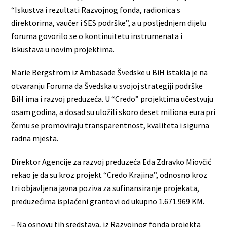
“Iskustva i rezultati Razvojnog fonda, radionica s
direktorima, vaučer i SES podrške”, a u posljednjem dijelu
foruma govorilo se o kontinuitetu instrumenata i
iskustava u novim projektima.
Marie Bergström iz Ambasade Švedske u BiH istakla je na
otvaranju Foruma da Švedska u svojoj strategiji podrške
BiH ima i razvoj preduzeća. U “Credo” projektima učestvuju
osam godina, a dosad su uložili skoro deset miliona eura pri
čemu se promoviraju transparentnost, kvaliteta i sigurna
radna mjesta.
Direktor Agencije za razvoj preduzeća Eda Zdravko Miovčić
rekao je da su kroz projekt “Credo Krajina”, odnosno kroz
tri objavljena javna poziva za sufinansiranje projekata,
preduzećima isplaćeni grantovi od ukupno 1.671.969 KM.
– Na osnovu tih sredstava, iz Razvojnog fonda projekta