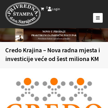
0
Login
NOVO U PRODAJI
PRAKTIKUM ZA PARNIČNI POSTUPAK
- Novelirani Zakon o parničnom postupku -
Credo Krajina – Nova radna mjesta i
investicije veće od šest miliona KM