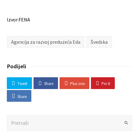
Izvor:FENA
Agencija za razvoj preduzeća Eda
Švedska
Podijeli
Tweet
Share
Plus one
Pin It
Share
Search
Submit