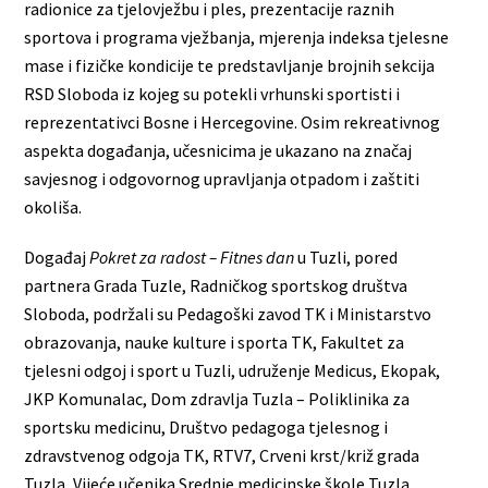
radionice za tjelovježbu i ples, prezentacije raznih
sportova i programa vježbanja, mjerenja indeksa tjelesne
mase i fizičke kondicije te predstavljanje brojnih sekcija
RSD Sloboda iz kojeg su potekli vrhunski sportisti i
reprezentativci Bosne i Hercegovine. Osim rekreativnog
aspekta događanja, učesnicima je ukazano na značaj
savjesnog i odgovornog upravljanja otpadom i zaštiti
okoliša.
Događaj
Pokret za radost – Fitnes dan
u Tuzli, pored
partnera Grada Tuzle, Radničkog sportskog društva
Sloboda, podržali su Pedagoški zavod TK i Ministarstvo
obrazovanja, nauke kulture i sporta TK, Fakultet za
tjelesni odgoj i sport u Tuzli, udruženje Medicus, Ekopak,
JKP Komunalac, Dom zdravlja Tuzla – Poliklinika za
sportsku medicinu, Društvo pedagoga tjelesnog i
zdravstvenog odgoja TK, RTV7, Crveni krst/križ grada
Tuzla, Vijeće učenika Srednje medicinske škole Tuzla,