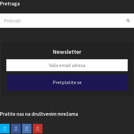
Pretraga
Search
Su
Newsletter
Vaša
email
adresa
Pretplatite se
Pratite nas na društvenim mrežama