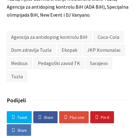
Agencija za antidoping kontrolu BiH (ADA BiH), Specijalna
olimpijada BiH, New Event i DJ Vanyano.
Agencija za antidoping kontrolu BiH
Coca-Cola
Dom zdravlja Tuzla
Ekopak
JKP Komunalac
Medicus
Pedagoški zavod TK
Sarajevo
Tuzla
Podijeli
Tweet
Share
Plus one
Pin It
Share