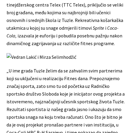
tinejdžerskog centra Telex (TTC Telex), priključio se veliki
broj građana, među kojima su najbrojniji bili učenici
osnovnih i srednjih škola iz Tuzle. Rekreativna košarkaška
utakmica u kojoj su snage odmjerili timovi
Sprite
i
Coca-
Cola,
izazvala je euforiju i pobudila posebnu pažnju nakon
dinamičnog zagrijavanja uz različite fitnes programe.
„U ime grada Tuzle želim da se zahvalim svim partnerima
koji su uključeni u realizaciju Fitnes dana. Prepoznajemo
značaj sporta, zato smo tu od početka uz Radničko
sportsko društvo Sloboda koje je inicijator ovog projekta a
istovremeno, najznačajniji učesnik sportskog života Tuzle.
Rezultati sportista iz našeg grada jasno i ukazuju da smo
sportska snaga na koju treba računati. Ono što je bitno je
da je ovaj projekat pronašao partnere i van institucija, u
Coca-Coli HBC B-H Sarajevo, i time pokazao da zajedno