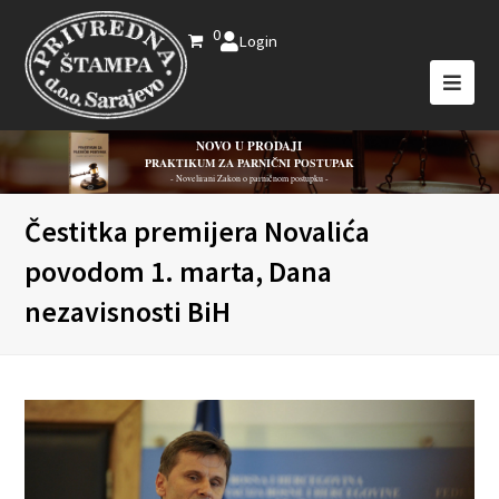
0
Login
NOVO U PRODAJI
PRAKTIKUM ZA PARNIČNI POSTUPAK
- Novelirani Zakon o parničnom postupku -
Čestitka premijera Novalića
povodom 1. marta, Dana
nezavisnosti BiH