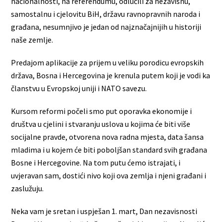
nacionalnosti, na referendumu, odlučili za nezavisnu,
samostalnu i cjelovitu BiH, državu ravnopravnih naroda i
građana, nesumnjivo je jedan od najznačajnijih u historiji
naše zemlje.
Predajom aplikacije za prijem u veliku porodicu evropskih
država, Bosna i Hercegovina je krenula putem koji je vodi ka
članstvu u Evropskoj uniji i NATO savezu.
Kursom reformi počeli smo put oporavka ekonomije i
društva u cjelini i stvaranju uslova u kojima će biti više
socijalne pravde, otvorena nova radna mjesta, data šansa
mladima i u kojem će biti poboljšan standard svih građana
Bosne i Hercegovine. Na tom putu ćemo istrajati, i
uvjeravan sam, dostići nivo koji ova zemlja i njeni građani i
zaslužuju.
Neka vam je sretan i uspješan 1. mart, Dan nezavisnosti