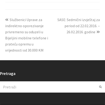
Službenici Uprave za
SASE: Sedmični izvještaj za
indirektno oporezivanje
period od 22.02.2016. –
privremeno su oduzeli u
26.02.2016. godine
Bijeljini mobilne telefone i
prateću opremu u
vrijednosti od 30.000 KM
Pretraga
Search
Su