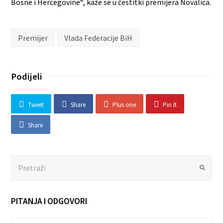
Bosne i Hercegovine“, kaže se u čestitki premijera Novalića.
Premijer
Vlada Federacije BiH
Podijeli
Tweet
Share
Plus one
Pin It
Share
Search
Submit
PITANJA I ODGOVORI