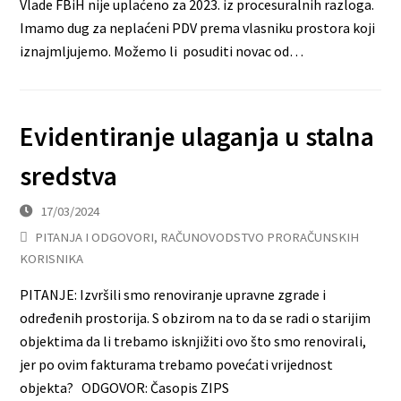
Vlade FBiH nije uplaćeno za 2023. iz procesuralnih razloga.
Imamo dug za neplaćeni PDV prema vlasniku prostora koji
iznajmljujemo. Možemo li posuditi novac od…
Evidentiranje ulaganja u stalna
sredstva
17/03/2024
PITANJA I ODGOVORI
,
RAČUNOVODSTVO PRORAČUNSKIH
KORISNIKA
PITANJE: Izvršili smo renoviranje upravne zgrade i
određenih prostorija. S obzirom na to da se radi o starijim
objektima da li trebamo isknjižiti ovo što smo renovirali,
jer po ovim fakturama trebamo povećati vrijednost
objekta? ODGOVOR: Časopis ZIPS