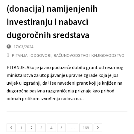
(donacija) namijenjenih
investiranju i nabavci
dugoročnih sredstava
17/03/2024
PITANJA I ODGOVORI
,
RAČUNOVODSTVO I KNJIGOVODSTVO
PITANJE: Ako je javno poduzeće dobilo grant od resornog
ministarstva za utopljavanje upravne zgrade koja je jos
uvijek u izgradnji, da li se navedeni grant koji je knjižen na
dugoročna pasivna razgraničenja priznaje kao prihod
odmah prilikom izvođenja radova na…
1
2
3
4
5
…
168