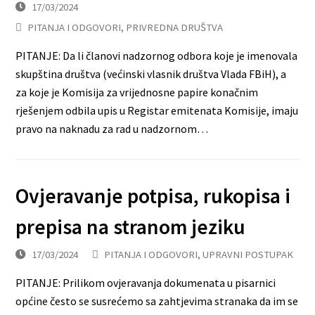
17/03/2024
PITANJA I ODGOVORI
,
PRIVREDNA DRUŠTVA
PITANJE: Da li članovi nadzornog odbora koje je imenovala
skupština društva (većinski vlasnik društva Vlada FBiH), a
za koje je Komisija za vrijednosne papire konačnim
rješenjem odbila upis u Registar emitenata Komisije, imaju
pravo na naknadu za rad u nadzornom…
Ovjeravanje potpisa, rukopisa i
prepisa na stranom jeziku
17/03/2024
PITANJA I ODGOVORI
,
UPRAVNI POSTUPAK
PITANJE: Prilikom ovjeravanja dokumenata u pisarnici
općine često se susrećemo sa zahtjevima stranaka da im se