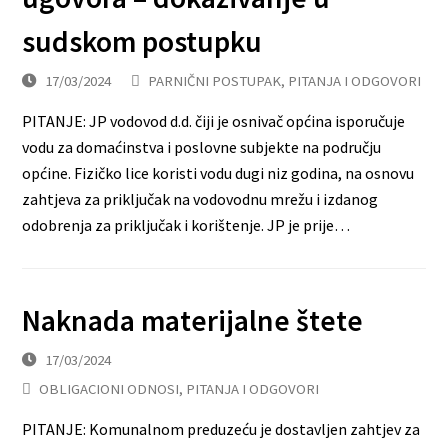
sudskom postupku
17/03/2024
PARNIČNI POSTUPAK
,
PITANJA I ODGOVORI
PITANJE: JP vodovod d.d. čiji je osnivač općina isporučuje
vodu za domaćinstva i poslovne subjekte na području
općine. Fizičko lice koristi vodu dugi niz godina, na osnovu
zahtjeva za priključak na vodovodnu mrežu i izdanog
odobrenja za priključak i korištenje. JP je prije…
Naknada materijalne štete
17/03/2024
OBLIGACIONI ODNOSI
,
PITANJA I ODGOVORI
PITANJE: Komunalnom preduzeću je dostavljen zahtjev za