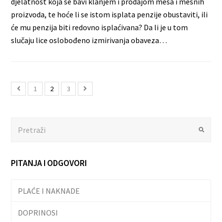
djelatnost koja se bavi klanjem i prodajom mesa i mesnih
proizvoda, te hoće li se istom isplata penzije obustaviti, ili
će mu penzija biti redovno isplaćivana? Da li je u tom
slučaju lice oslobođeno izmirivanja obaveza…
1
2
3
Search
Submit
PITANJA I ODGOVORI
PLAĆE I NAKNADE
DOPRINOSI