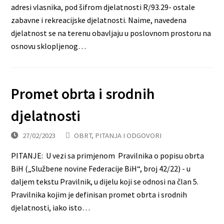
adresi vlasnika, pod šifrom djelatnosti R/93.29- ostale
zabavne i rekreacijske djelatnosti. Naime, navedena
djelatnost se na terenu obavljaju u poslovnom prostoru na
osnovu sklopljenog…
Promet obrta i srodnih
djelatnosti
27/02/2023
OBRT
,
PITANJA I ODGOVORI
PITANJE: U vezi sa primjenom Pravilnika o popisu obrta
BiH („Službene novine Federacije BiH“, broj 42/22) - u
daljem tekstu Pravilnik, u dijelu koji se odnosi na član 5.
Pravilnika kojim je definisan promet obrta i srodnih
djelatnosti, iako isto…