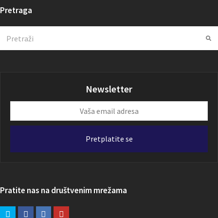
Pretraga
Search
Su
Newsletter
Vaša
email
adresa
Pretplatite se
Pratite nas na društvenim mrežama