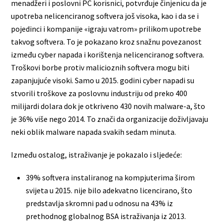
menadžeri i poslovni PC korisnici, potvrđuje činjenicu da je
upotreba nelicenciranog softvera još visoka, kao i da se i
pojedinci i kompanije «igraju vatrom» prilikom upotrebe
takvog softvera. To je pokazano kroz snažnu povezanost
između cyber napada i korištenja nelicenciranog softvera.
Troškovi borbe protiv malicioznih softvera mogu biti
zapanjujuće visoki. Samo u 2015. godini cyber napadi su
stvorili troškove za poslovnu industriju od preko 400
milijardi dolara dok je otkriveno 430 novih malware-a, što
je 36% više nego 2014. To znači da organizacije doživljavaju
neki oblik malware napada svakih sedam minuta.
Između ostalog, istraživanje je pokazalo i sljedeće:
39% softvera instaliranog na kompjuterima širom
svijeta u 2015. nije bilo adekvatno licencirano, što
predstavlja skromni pad u odnosu na 43% iz
prethodnog globalnog BSA istraživanja iz 2013.