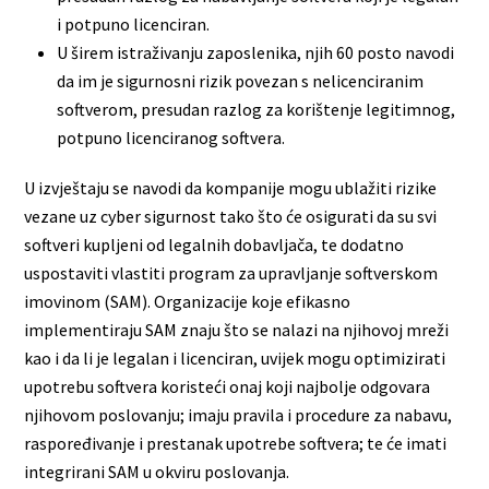
i potpuno licenciran.
U širem istraživanju zaposlenika, njih 60 posto navodi
da im je sigurnosni rizik povezan s nelicenciranim
softverom, presudan razlog za korištenje legitimnog,
potpuno licenciranog softvera.
U izvještaju se navodi da kompanije mogu ublažiti rizike
vezane uz cyber sigurnost tako što će osigurati da su svi
softveri kupljeni od legalnih dobavljača, te dodatno
uspostaviti vlastiti program za upravljanje softverskom
imovinom (SAM). Organizacije koje efikasno
implementiraju SAM znaju što se nalazi na njihovoj mreži
kao i da li je legalan i licenciran, uvijek mogu optimizirati
upotrebu softvera koristeći onaj koji najbolje odgovara
njihovom poslovanju; imaju pravila i procedure za nabavu,
raspoređivanje i prestanak upotrebe softvera; te će imati
integrirani SAM u okviru poslovanja.