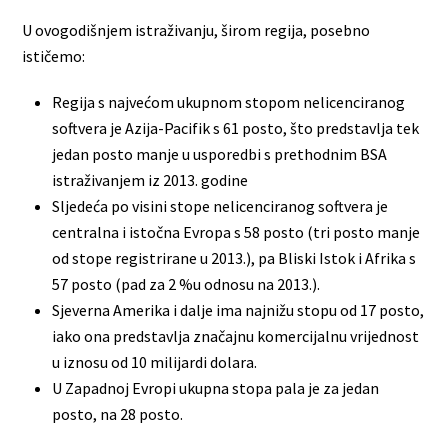
U ovogodišnjem istraživanju, širom regija, posebno
ističemo:
Regija s najvećom ukupnom stopom nelicenciranog
softvera je Azija-Pacifik s 61 posto, što predstavlja tek
jedan posto manje u usporedbi s prethodnim BSA
istraživanjem iz 2013. godine
Sljedeća po visini stope nelicenciranog softvera je
centralna i istočna Evropa s 58 posto (tri posto manje
od stope registrirane u 2013.), pa Bliski Istok i Afrika s
57 posto (pad za 2 %u odnosu na 2013.).
Sjeverna Amerika i dalje ima najnižu stopu od 17 posto,
iako ona predstavlja značajnu komercijalnu vrijednost
u iznosu od 10 milijardi dolara.
U Zapadnoj Evropi ukupna stopa pala je za jedan
posto, na 28 posto.