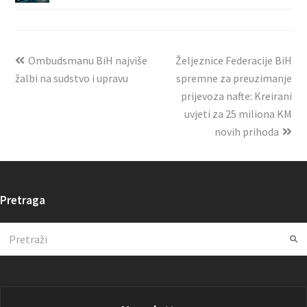
Ombudsmanu BiH najviše
Željeznice Federacije BiH
žalbi na sudstvo i upravu
spremne za preuzimanje
prijevoza nafte: Kreirani
uvjeti za 25 miliona KM
novih prihoda
Pretraga
Search
Su