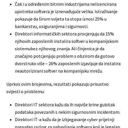
Čak i u određenim bitnim industrijama nelicencirana
upotreba softvera je iznenađujuće velika. Istraživanje
pokazuje da širom svijeta ta stopa iznosi 25% u
bankarstvu, osiguranjima i sigurnosti.
Direktori informatičkih sektora procjenjuju da 15%
njihovih zaposlenih instalira softver u kompanijskom
sistemubez njihovog znanja. Ali činjenica je da
značajno potcjenjuju problem s obzirom da gotovo
dvorstruko više – 26% zaposlenih izjavljuje da instalira
neautorizirani softver na kompanijsku mrežu.
Uprkos ovim brojevima, rezultati pokazuju prisustvo
svijesti o problemu:
Direktori IT sektora kažu da ih najviše brine gubitak
podataka povezanih s nekim sigurnosnim incidentom.
Direktori IT-a kažu da je izbjegavanje cyber prijetnji
presudan razlog za nabavljanje softvera koji je legalan