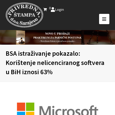
0
Login
NOVO U PRODAJI
PRAKTIKUM ZA PARNIČNI POSTUPAK
- Novelirani Zakon o parničnom postupku -
BSA istraživanje pokazalo:
Korištenje nelicenciranog softvera
u BiH iznosi 63%