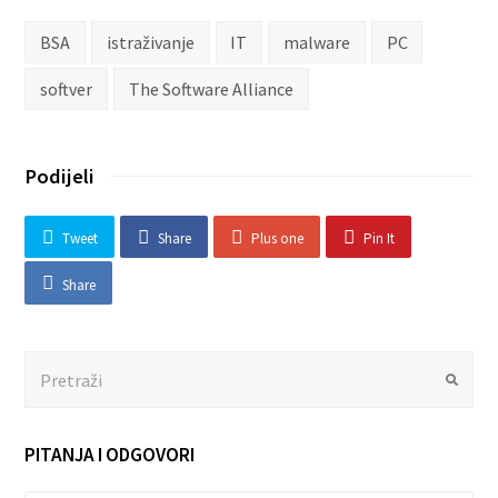
BSA
istraživanje
IT
malware
PC
softver
The Software Alliance
Podijeli
Tweet
Share
Plus one
Pin It
Share
Search
Submit
PITANJA I ODGOVORI