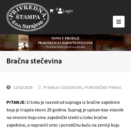
0
Login
NOVO U PRODAJI
PRAKTIKUM ZA PARNIČNI POSTUPAK
- Novelirani Zakon o parničnom postupku -
Bračna stečevina
12/02/2020
PITANJA I ODGOVORI
,
PORODIČNO PRAVO
PITANJE:
U toku je razvod od supruga iz bračne zajednice
koja je trajala skoro 20 godina. Suprug je upisan kao vlasnik
na imovini koju smo zajednički stekli u toku bračne
zajednice, a napravili smo i porodičnu kuću na zemlji koju