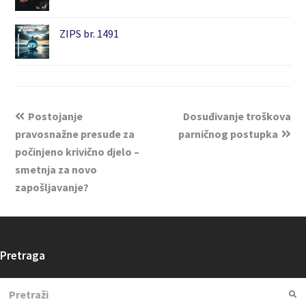
ZIPS br. 1491
Postojanje
Dosuđivanje troškova
pravosnažne presude za
parničnog postupka
počinjeno krivično djelo –
smetnja za novo
zapošljavanje?
Pretraga
Search
Su