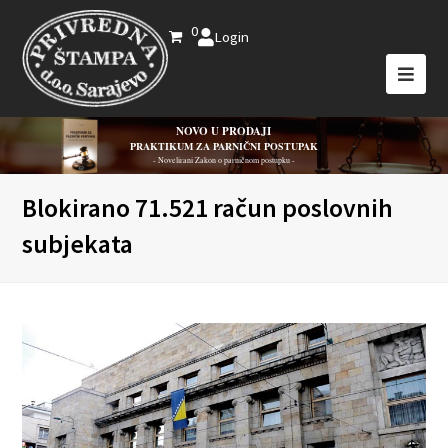
0
Login
NOVO U PRODAJI
PRAKTIKUM ZA PARNIČNI POSTUPAK
- Novelirani Zakon o parničnom postupku -
Blokirano 71.521 račun poslovnih
subjekata