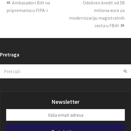
Ambasadori BiH na
Odobren kredit od 58
pripremama u FIPA-i
miliona eura za
modernizaciju magistralnih
cesta u FBiH
Pretraga
Search
Su
Newsletter
Vaša
email
adresa