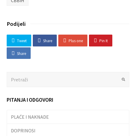
CBBiH
Podijeli
Tweet
Share
Plus one
Pin It
Share
Search
Submit
PITANJA I ODGOVORI
PLAĆE I NAKNADE
DOPRINOSI