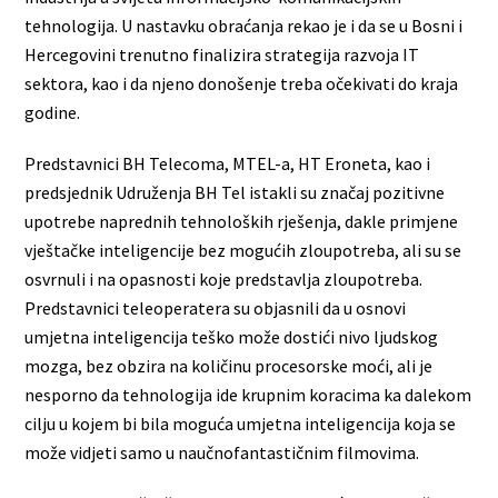
tehnologija. U nastavku obraćanja rekao je i da se u Bosni i
Hercegovini trenutno finalizira strategija razvoja IT
sektora, kao i da njeno donošenje treba očekivati do kraja
godine.
Predstavnici BH Telecoma, MTEL-a, HT Eroneta, kao i
predsjednik Udruženja BH Tel istakli su značaj pozitivne
upotrebe naprednih tehnoloških rješenja, dakle primjene
vještačke inteligencije bez mogućih zloupotreba, ali su se
osvrnuli i na opasnosti koje predstavlja zloupotreba.
Predstavnici teleoperatera su objasnili da u osnovi
umjetna inteligencija teško može dostići nivo ljudskog
mozga, bez obzira na količinu procesorske moći, ali je
nesporno da tehnologija ide krupnim koracima ka dalekom
cilju u kojem bi bila moguća umjetna inteligencija koja se
može vidjeti samo u naučnofantastičnim filmovima.