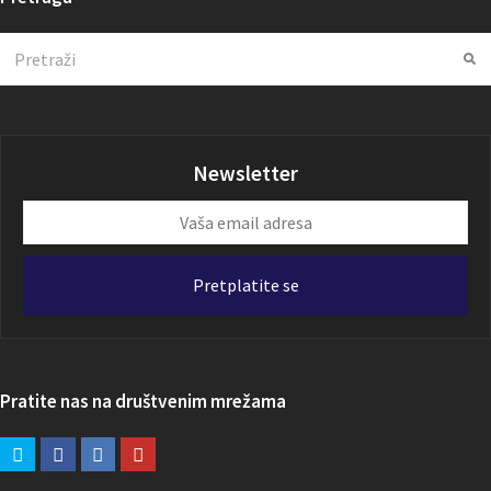
Search
Su
Newsletter
Vaša
email
adresa
Pretplatite se
Pratite nas na društvenim mrežama