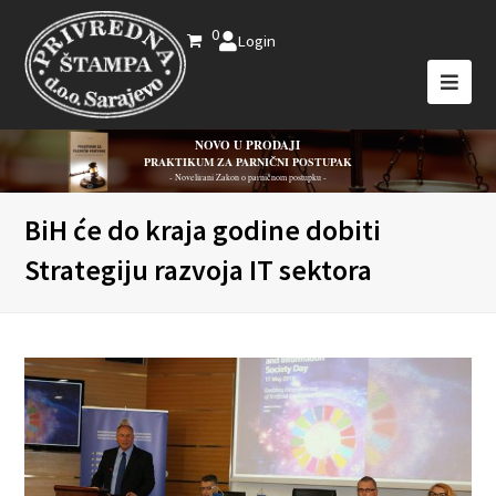
0
Login
NOVO U PRODAJI
PRAKTIKUM ZA PARNIČNI POSTUPAK
- Novelirani Zakon o parničnom postupku -
BiH će do kraja godine dobiti
Strategiju razvoja IT sektora