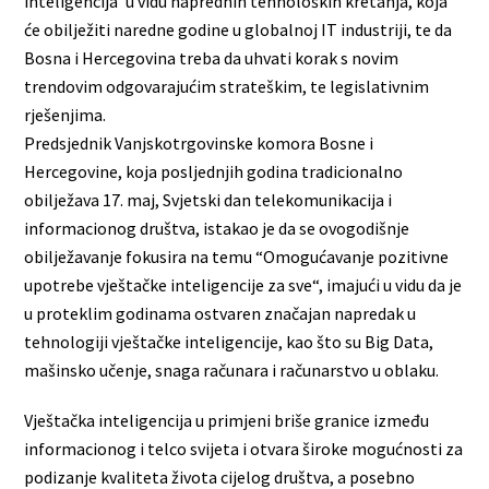
inteligencija’ u vidu naprednih tehnoloških kretanja, koja
će obilježiti naredne godine u globalnoj IT industriji, te da
Bosna i Hercegovina treba da uhvati korak s novim
trendovim odgovarajućim strateškim, te legislativnim
rješenjima.
Predsjednik Vanjskotrgovinske komora Bosne i
Hercegovine, koja posljednjih godina tradicionalno
obilježava 17. maj, Svjetski dan telekomunikacija i
informacionog društva, istakao je da se ovogodišnje
obilježavanje fokusira na temu “Omogućavanje pozitivne
upotrebe vještačke inteligencije za sve“, imajući u vidu da je
u proteklim godinama ostvaren značajan napredak u
tehnologiji vještačke inteligencije, kao što su Big Data,
mašinsko učenje, snaga računara i računarstvo u oblaku.
Vještačka inteligencija u primjeni briše granice između
informacionog i telco svijeta i otvara široke mogućnosti za
podizanje kvaliteta života cijelog društva, a posebno