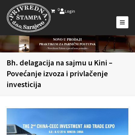
0
Login
NOVO U PRODAJI
PRAKTIKUM ZA PARNIČNI POSTUPAK
- Novelirani Zakon o parničnom postupku -
Bh. delagacija na sajmu u Kini –
Povećanje izvoza i privlačenje
investicija