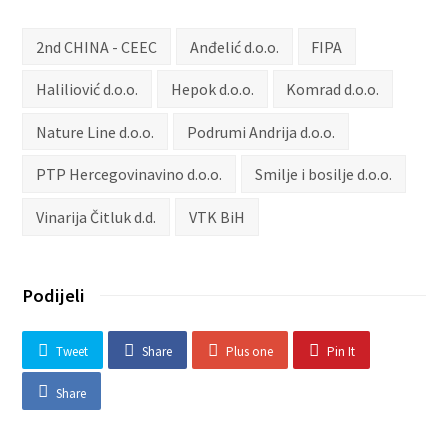
2nd CHINA - CEEC
Anđelić d.o.o.
FIPA
Haliliović d.o.o.
Hepok d.o.o.
Komrad d.o.o.
Nature Line d.o.o.
Podrumi Andrija d.o.o.
PTP Hercegovinavino d.o.o.
Smilje i bosilje d.o.o.
Vinarija Čitluk d.d.
VTK BiH
Podijeli
Tweet
Share
Plus one
Pin It
Share