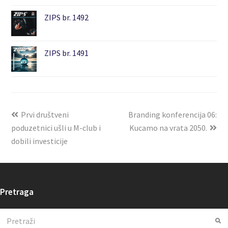
ZIPS br. 1492
ZIPS br. 1491
Prvi društveni
Branding konferencija 06:
poduzetnici ušli u M-club i
Kucamo na vrata 2050.
dobili investicije
Pretraga
Search
Su