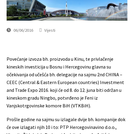
06/06/2016
Vijesti
Povećanje izvoza bh. proizvoda u Kinu, te privlačenje
kineskih investicija u Bosnu i Hercegovinu glavna su
očekivanja od učešća bh. delegacije na sajmu 2nd CHINA –
CEEC (Central & Eastern European countries) Investment
and Trade Expo 2016. koji će od 8. do 12. juna biti održan u
kineskom gradu Ningbo, potvrđeno je Feni iz
Vanjskotrgovinske komore BiH (VTKBiH).
Prošle godine na sajmu su izlagale dvije bh. kompanije dok
će ove izlagati njih 10 i to: PTP Hercegovinavino d.o.o.,