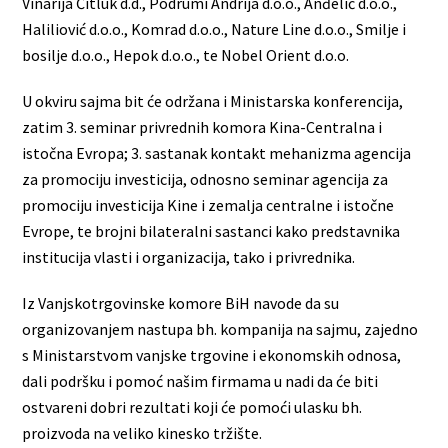
Vinarija Čitluk d.d., Podrumi Andrija d.o.o., Anđelić d.o.o.,
Haliliović d.o.o., Komrad d.o.o., Nature Line d.o.o., Smilje i
bosilje d.o.o., Hepok d.o.o., te Nobel Orient d.o.o.
U okviru sajma bit će održana i Ministarska konferencija,
zatim 3. seminar privrednih komora Kina-Centralna i
istočna Evropa; 3. sastanak kontakt mehanizma agencija
za promociju investicija, odnosno seminar agencija za
promociju investicija Kine i zemalja centralne i istočne
Evrope, te brojni bilateralni sastanci kako predstavnika
institucija vlasti i organizacija, tako i privrednika.
Iz Vanjskotrgovinske komore BiH navode da su
organizovanjem nastupa bh. kompanija na sajmu, zajedno
s Ministarstvom vanjske trgovine i ekonomskih odnosa,
dali podršku i pomoć našim firmama u nadi da će biti
ostvareni dobri rezultati koji će pomoći ulasku bh.
proizvoda na veliko kinesko tržište.