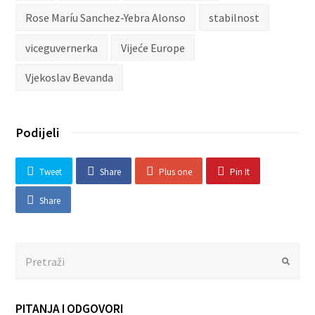
Rose Maríu Sanchez-Yebra Alonso
stabilnost
viceguvernerka
Vijeće Europe
Vjekoslav Bevanda
Podijeli
Tweet
Share
Plus one
Pin It
Share
Search
Submit
PITANJA I ODGOVORI