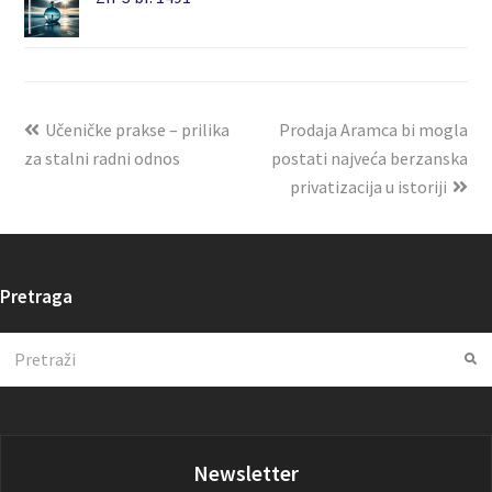
Učeničke prakse – prilika
Prodaja Aramca bi mogla
za stalni radni odnos
postati najveća berzanska
privatizacija u istoriji
Pretraga
Search
Su
Newsletter