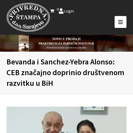
0
Login
NOVO U PRODAJI
PRAKTIKUM ZA PARNIČNI POSTUPAK
- Novelirani Zakon o parničnom postupku -
Bevanda i Sanchez-Yebra Alonso:
CEB značajno doprinio društvenom
razvitku u BiH