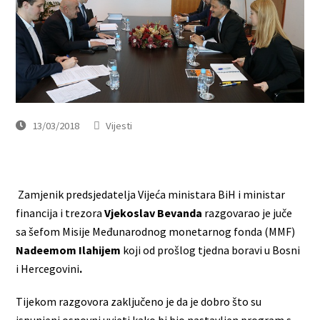
13/03/2018
Vijesti
Zamjenik predsjedatelja Vijeća ministara BiH i ministar
financija i trezora
Vjekoslav Bevanda
razgovarao je juče
sa šefom Misije Međunarodnog monetarnog fonda (MMF)
Nadeemom Ilahijem
koji od prošlog tjedna boravi u Bosni
i Hercegovini
.
Tijekom razgovora zaključeno je da je dobro što su
ispunjeni osnovni uvjeti kako bi bio nastavljen program s