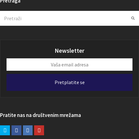
Pretraga
Search
Su
Newsletter
Vaša
email
adresa
Pretplatite se
Pratite nas na društvenim mrežama