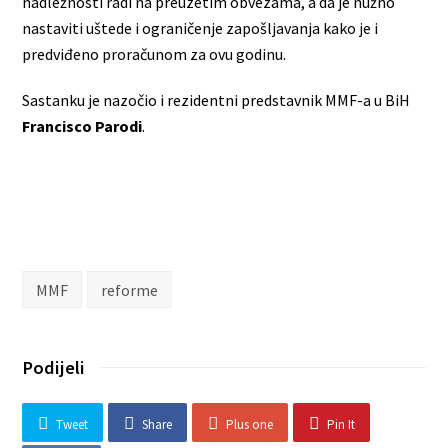
nadležnosti radi na preuzetim obvezama, a da je nužno
nastaviti uštede i ograničenje zapošljavanja kako je i
predviđeno proračunom za ovu godinu.
Sastanku je nazočio i rezidentni predstavnik MMF-a u BiH
Francisco Parodi
.
MMF
reforme
Podijeli
Tweet
Share
Plus one
Pin It