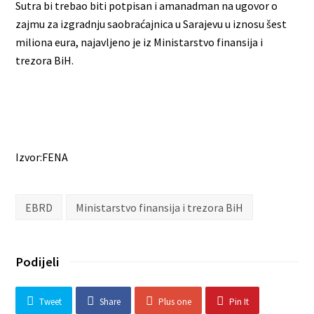
Sutra bi trebao biti potpisan i amanadman na ugovor o
zajmu za izgradnju saobraćajnica u Sarajevu u iznosu šest
miliona eura, najavljeno je iz Ministarstvo finansija i
trezora BiH.
Izvor:FENA
EBRD
Ministarstvo finansija i trezora BiH
Podijeli
Tweet
Share
Plus one
Pin It