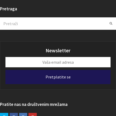
Pretraga
Search
Su
Newsletter
Vaša
email
adresa
Pretplatite se
Pratite nas na društvenim mrežama