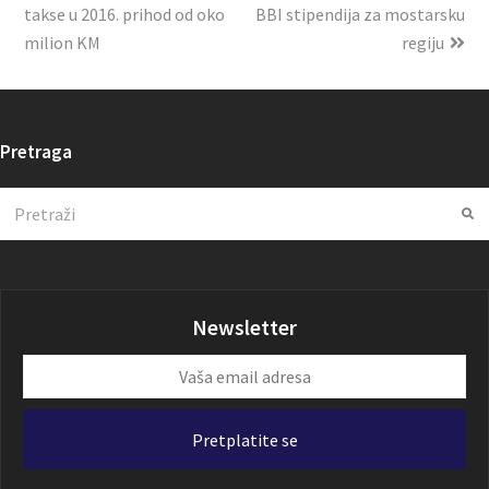
takse u 2016. prihod od oko
BBI stipendija za mostarsku
milion KM
regiju
Pretraga
Search
Su
Newsletter
Vaša
email
adresa
Pretplatite se