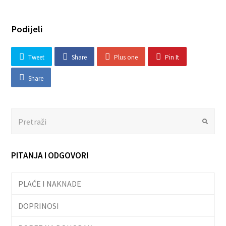
Podijeli
Tweet
Share
Plus one
Pin It
Share
Search
Submit
PITANJA I ODGOVORI
PLAĆE I NAKNADE
DOPRINOSI