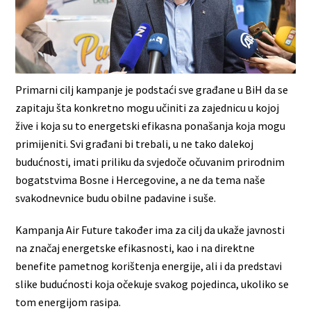
Primarni cilj kampanje je podstaći sve građane u BiH da se
zapitaju šta konkretno mogu učiniti za zajednicu u kojoj
žive i koja su to energetski efikasna ponašanja koja mogu
primijeniti. Svi građani bi trebali, u ne tako dalekoj
budućnosti, imati priliku da svjedoče očuvanim prirodnim
bogatstvima Bosne i Hercegovine, a ne da tema naše
svakodnevnice budu obilne padavine i suše.
Kampanja Air Future također ima za cilj da ukaže javnosti
na značaj energetske efikasnosti, kao i na direktne
benefite pametnog korištenja energije, ali i da predstavi
slike budućnosti koja očekuje svakog pojedinca, ukoliko se
tom energijom rasipa.