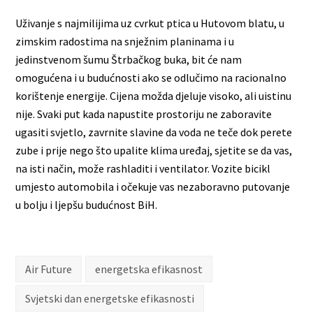
Uživanje s najmilijima uz cvrkut ptica u Hutovom blatu, u
zimskim radostima na snježnim planinama i u
jedinstvenom šumu Štrbačkog buka, bit će nam
omogućena i u budućnosti ako se odlučimo na racionalno
korištenje energije. Cijena možda djeluje visoko, ali uistinu
nije. Svaki put kada napustite prostoriju ne zaboravite
ugasiti svjetlo, zavrnite slavine da voda ne teče dok perete
zube i prije nego što upalite klima uređaj, sjetite se da vas,
na isti način, može rashladiti i ventilator. Vozite bicikl
umjesto automobila i očekuje vas nezaboravno putovanje
u bolju i ljepšu budućnost BiH.
Air Future
energetska efikasnost
Svjetski dan energetske efikasnosti