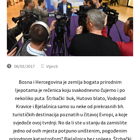
06/03/2017
Vijesti
Bosna i Hercegovina je zemlja bogata prirodnim
ljepotama je rečenica koju svakodnevno čujemo i po
nekoliko puta. Štrbački buk, Hutovo blato, Vodopad
Kravice i Bjelašnica samo su neke od prekrasnih bh.
turističkih destinacija poznatih u čitavoj Evropi, a koje
svjedoče ovoj tvrdnji. No da li ste u stanju da zamislite
jedno od ovih mjesta potpuno uništenim, pogođenim
prirodnom katastrofom? Bjelašnica bez snijega, Štrbački