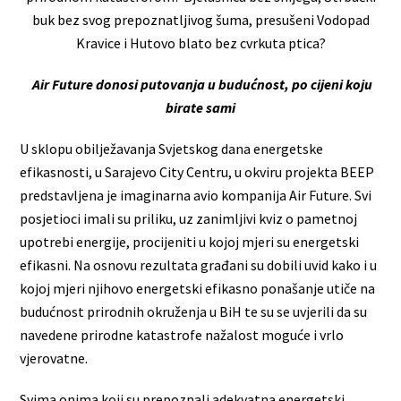
buk bez svog prepoznatljivog šuma, presušeni Vodopad
Kravice i Hutovo blato bez cvrkuta ptica?
Air Future donosi putovanja u budućnost, po cijeni koju
birate sami
U sklopu obilježavanja Svjetskog dana energetske
efikasnosti, u Sarajevo City Centru, u okviru projekta BEEP
predstavljena je imaginarna avio kompanija Air Future. Svi
posjetioci imali su priliku, uz zanimljivi kviz o pametnoj
upotrebi energije, procijeniti u kojoj mjeri su energetski
efikasni. Na osnovu rezultata građani su dobili uvid kako i u
kojoj mjeri njihovo energetski efikasno ponašanje utiče na
budućnost prirodnih okruženja u BiH te su se uvjerili da su
navedene prirodne katastrofe nažalost moguće i vrlo
vjerovatne.
Svima onima koji su prepoznali adekvatna energetski