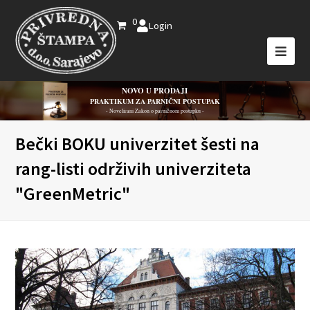
0
Login
NOVO U PRODAJI
PRAKTIKUM ZA PARNIČNI POSTUPAK
- Novelirani Zakon o parničnom postupku -
Bečki BOKU univerzitet šesti na
rang-listi održivih univerziteta
"GreenMetric"