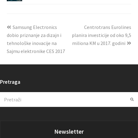
Samsung Electronics
Centrotrans Eurolines
dobio priznanje za dizajn i
planira investicije od oko 9,5
tehnološke inovacije na
miliona KM u 2017. godini
Sajmu elektronike CES 2017
Pretraga
Search
Su
Newsletter