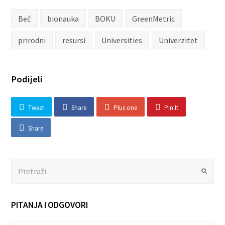
Beč
bionauka
BOKU
GreenMetric
prirodni
resursi
Universities
Univerzitet
Podijeli
Tweet
Share
Plus one
Pin It
Share
Search
Submit
PITANJA I ODGOVORI