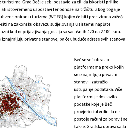
turistima. Grad Beč je sebi postavio za cilj da iskoristi prilike
ali istovremeno uspostavi fer odnose na tržištu. Zbog toga je
bvencioniranju turizma (WTFG) kojim će biti precizirana važeća
ositi na zakonsku obavezu sudjelovanja u sistemu naplate
azni kod neprijavljivanja gostiju sa sadašnjih 420 na 2.100 eura.
 iznajmljuju privatne stanove, pa će ubuduće adrese svih stanova
Beč se već obratio
platformama preko kojih
se iznajmljuju privatni
stanovi i zatražio
ustupanje podataka. Više
platformi je dostavilo
podatke koje je Beč
provjerio i utvrdio da ne
postoje računi za boravišne
takse. Gradska uprava sada