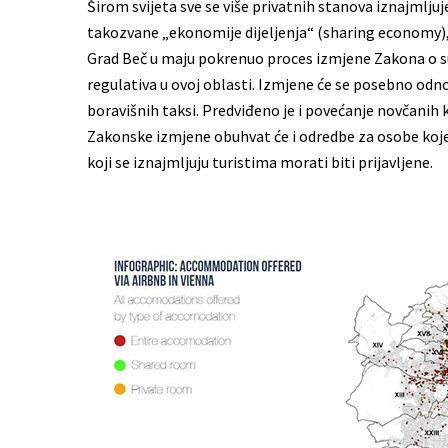
Širom svijeta sve se više privatnih stanova iznajmljuje 
takozvane „ekonomije dijeljenja“ (sharing economy), 
Grad Beč u maju pokrenuo proces izmjene Zakona o su
regulativa u ovoj oblasti. Izmjene će se posebno odn
boravišnih taksi. Predviđeno je i povećanje novčanih k
Zakonske izmjene obuhvat će i odredbe za osobe koje
koji se iznajmljuju turistima morati biti prijavljene.