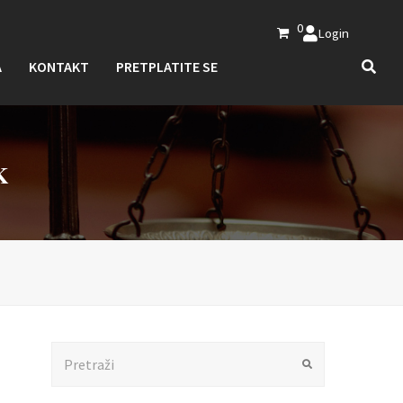
0
Login
A
KONTAKT
PRETPLATITE SE
K
Search
Submit