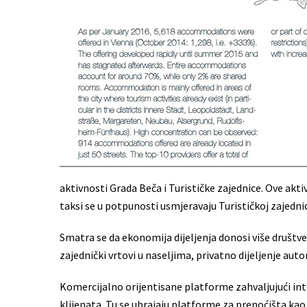
aktivnosti Grada Beča i Turističke zajednice. Ove akti
taksi se u potpunosti usmjeravaju Turističkoj zajedn
Smatra se da ekonomija dijeljenja donosi više društv
zajednički vrtovi u naseljima, privatno dijeljenje auto
Komercijalno orijentisane platforme zahvaljujući i
klijenata. Tu se ubrajaju platforme za prenoćišta kao 