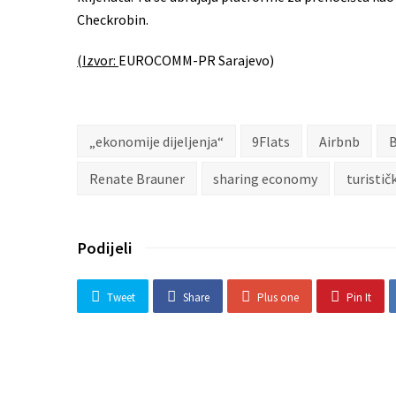
Checkrobin.
(Izvor:
EUROCOMM-PR Sarajevo)
„ekonomije dijeljenja“
9Flats
Airbnb
B
Renate Brauner
sharing economy
turistič
Podijeli
Tweet
Share
Plus one
Pin It