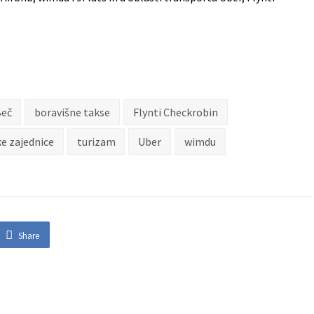
eč
boravišne takse
Flynti Checkrobin
ke zajednice
turizam
Uber
wimdu
Share