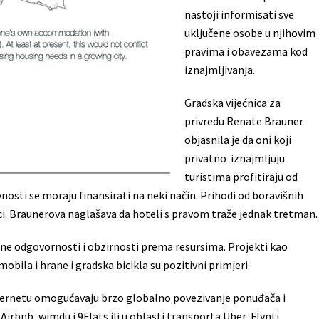
nastoji informisati sve
uključene osobe u njihovim
pravima i obavezama kod
iznajmljivanja.
Gradska vijećnica za
privredu Renate Brauner
objasnila je da oni koji
privatno iznajmljuju
turistima profitiraju od
vnosti se moraju finansirati na neki način. Prihodi od boravišnih
ici. Braunerova naglašava da hoteli s pravom traže jednak tretman.
ene odgovornosti i obzirnosti prema resursima. Projekti kao
mobila i hrane i gradska bicikla su pozitivni primjeri.
nternetu omogućavaju brzo globalno povezivanje ponuđača i
Airbnb, wimdu i 9Flats ili u oblasti transporta Uber, Flynti