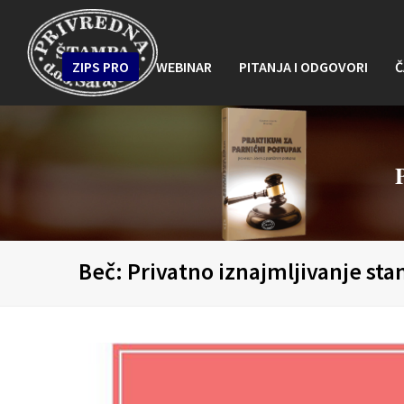
ZIPS PRO
WEBINAR
PITANJA I ODGOVORI
Č
Beč: Privatno iznajmljivanje st