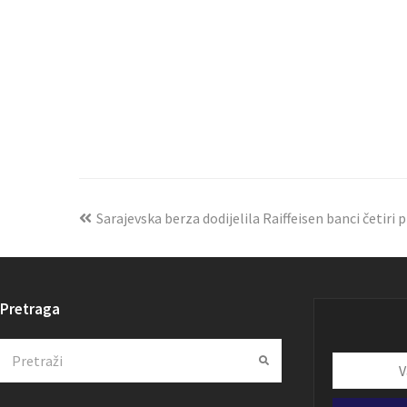
Sarajevska berza dodijelila Raiffeisen banci četiri 
Pretraga
Search
Submit
Vaša
email