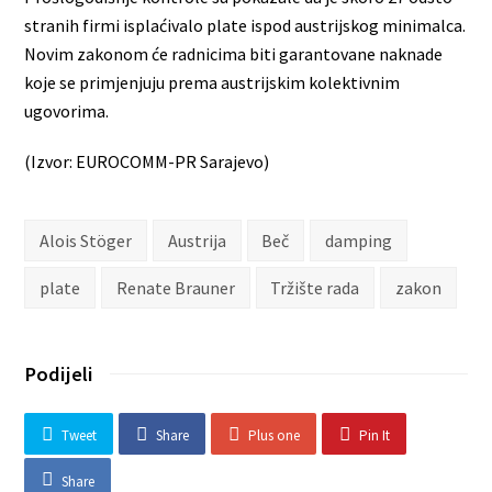
stranih firmi isplaćivalo plate ispod austrijskog minimalca.
Novim zakonom će radnicima biti garantovane naknade
koje se primjenjuju prema austrijskim kolektivnim
ugovorima.
(Izvor: EUROCOMM-PR Sarajevo)
Alois Stöger
Austrija
Beč
damping
plate
Renate Brauner
Tržište rada
zakon
Podijeli
Tweet
Share
Plus one
Pin It
Share