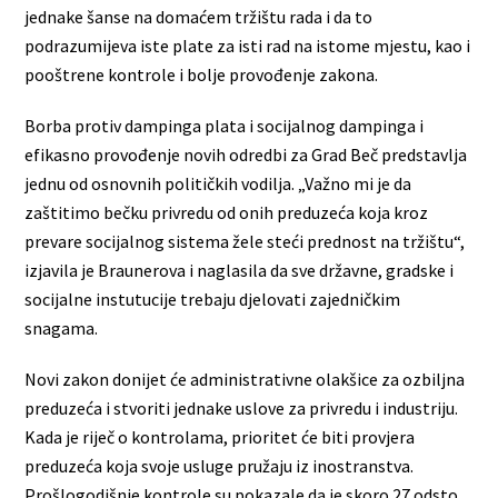
jednake šanse na domaćem tržištu rada i da to
podrazumijeva iste plate za isti rad na istome mjestu, kao i
pooštrene kontrole i bolje provođenje zakona.
Borba protiv dampinga plata i socijalnog dampinga i
efikasno provođenje novih odredbi za Grad Beč predstavlja
jednu od osnovnih političkih vodilja. „Važno mi je da
zaštitimo bečku privredu od onih preduzeća koja kroz
prevare socijalnog sistema žele steći prednost na tržištu“,
izjavila je Braunerova i naglasila da sve državne, gradske i
socijalne instutucije trebaju djelovati zajedničkim
snagama.
Novi zakon donijet će administrativne olakšice za ozbiljna
preduzeća i stvoriti jednake uslove za privredu i industriju.
Kada je riječ o kontrolama, prioritet će biti provjera
preduzeća koja svoje usluge pružaju iz inostranstva.
Prošlogodišnje kontrole su pokazale da je skoro 27 odsto