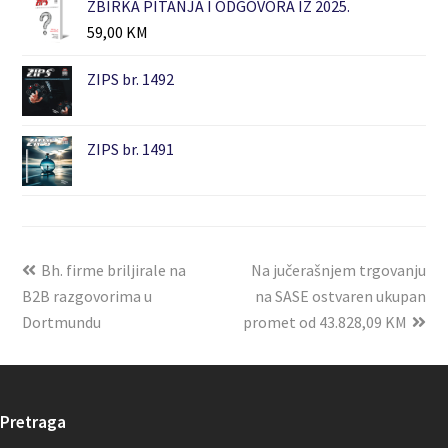
ZBIRKA PITANJA I ODGOVORA IZ 2025.
59,00
KM
ZIPS br. 1492
ZIPS br. 1491
Bh. firme briljirale na
Na jučerašnjem trgovanju
B2B razgovorima u
na SASE ostvaren ukupan
Dortmundu
promet od 43.828,09 KM
Pretraga