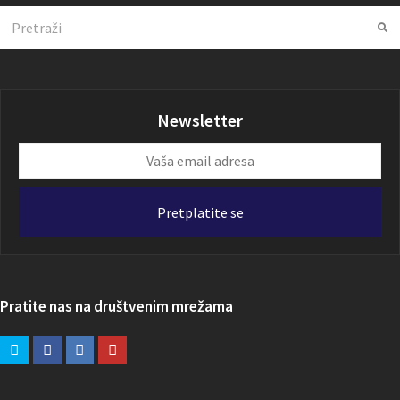
Search
Su
Newsletter
Vaša
email
adresa
Pretplatite se
Pratite nas na društvenim mrežama