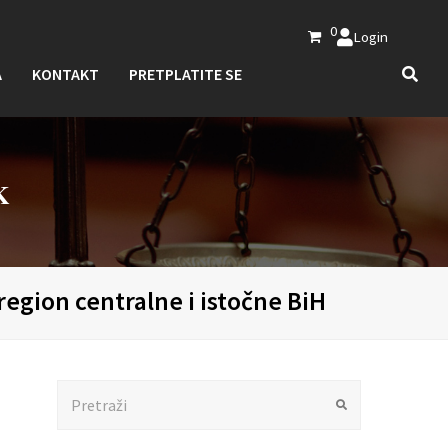
0
Login
A
KONTAKT
PRETPLATITE SE
K
region centralne i istočne BiH
Search
Submit