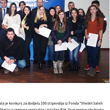
ala je konkurs za dodjelu 100 stipendija iz Fonda “Sheikh Saleh
ditelja iz regiona centralne i istočne BiH. Ovaj region obuhvata