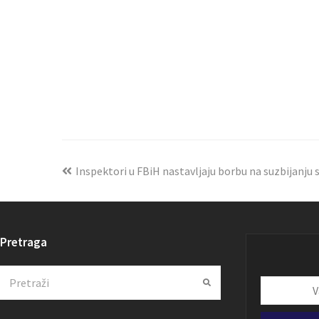
Inspektori u FBiH nastavljaju borbu na suzbijanju 
Pretraga
Search
Submit
Vaša
email