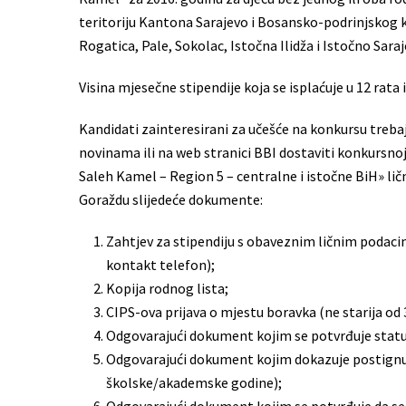
teritoriju Kantona Sarajevo i Bosansko-podrinjskog k
Rogatica, Pale, Sokolac, Istočna Ilidža i Istočno Saraj
Visina mjesečne stipendije koja se isplaćuje u 12 rat
Kandidati zainteresirani za učešće na konkursu treba
novinama ili na web stranici BBI dostaviti konkursno
Saleh Kamel – Region 5 – centralne i istočne BiH» lič
Goraždu slijedeće dokumente:
Zahtjev za stipendiju s obaveznim ličnim podacim
kontakt telefon);
Kopija rodnog lista;
CIPS-ova prijava o mjestu boravka (ne starija od 
Odgovarajući dokument kojim se potvrđuje stat
Odgovarajući dokument kojim dokazuje postignuti
školske/akademske godine);