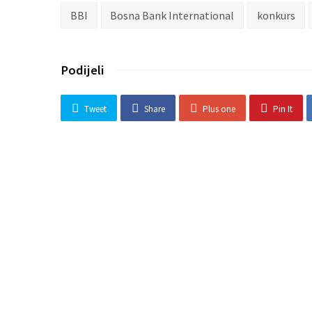
BBI
Bosna Bank International
konkurs
Podijeli
Tweet
Share
Plus one
Pin It