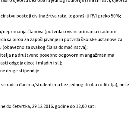
di o djetetu bez oba ili jednog roditelja (smrtni list), djetetu
stvu postoji civilna žrtva rata, logoraš ili RVI preko 50%;
neprimanja članova (potvrda o visini primanja i radnom
vrda sa biroa za zapošljavanje ili potvrda školske ustanove za
ju (obavezno za svakog člana domaćinstva);
roditelja na društveno posebno odgovornim angažmanima
sti odgoja djece i mladih i sl.);
dne druge stipendije.
da se radi o đacima/studentima bez jednog ili oba roditelja), neće
e do četvrtka, 29.12.2016. godine do 12,00 sati.