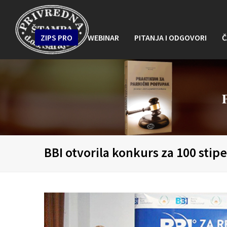
ZIPS PRO
WEBINAR
PITANJA I ODGOVORI
Č
BBI otvorila konkurs za 100 stip