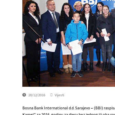
20/12/2016
Vijesti
Bosna Bank International d.d. Sarajevo
–
(BBI) raspis
Kamel” za 2016. godinu za djecu bez jednog ili oba ro