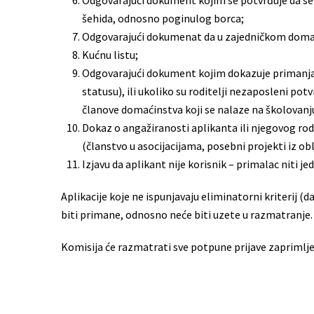
Odgovarajući dokument kojim se potvrđuje da se ra
šehida, odnosno poginulog borca;
Odgovarajući dokumenat da u zajedničkom domaćin
Kućnu listu;
Odgovarajući dokument kojim dokazuje primanja/
statusu), ili ukoliko su roditelji nezaposleni pot
članove domaćinstva koji se nalaze na školovan
Dokaz o angažiranosti aplikanta ili njegovog 
(članstvo u asocijacijama, posebni projekti iz obla
Izjavu da aplikant nije korisnik – primalac niti je
Aplikacije koje ne ispunjavaju eliminatorni kriterij (
biti primane, odnosno neće biti uzete u razmatranje.
Komisija će razmatrati sve potpune prijave zaprimljen