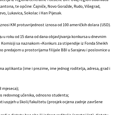
antona, te općine: Čajniče, Novo Goražde, Rudo, Višegrad,
evo, Lukavica, Sokolac i Han Pijesak.
a iznosi KM protuvrijednost iznosa od 100 američkih dolara (USD).
ju u roku od 15 dana od dana objavljivanja konkursa u dnevnim
j Komisiji sa naznakom «Konkurs za stipendije iz Fonda Sheikh
no predajom u prostorijama filijale BBI u Sarajevu i poslovnice u
a aplikanta (ime i prezime, ime jednog roditelja, adresa, grad i
3 mjeseca);
us redovnog učenika, odnosno studenta;
 uspjeh u školi/fakultetu (prosjek ocjena zadnje završene