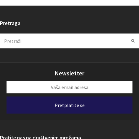
Pretraga
Search
Su
Newsletter
Vaša
email
adresa
Pretplatite se
Pratite nas na društvenim mrežama