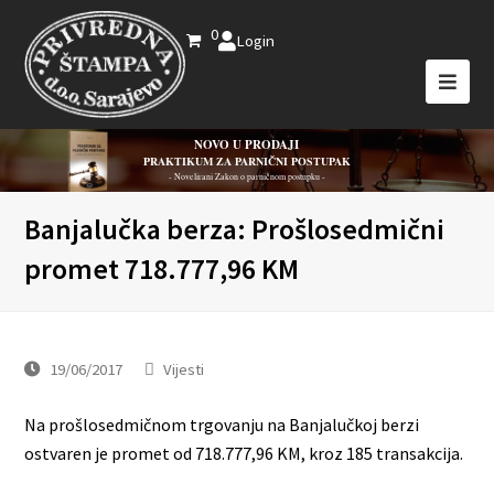
0
Login
NOVO U PRODAJI
PRAKTIKUM ZA PARNIČNI POSTUPAK
- Novelirani Zakon o parničnom postupku -
Banjalučka berza: Prošlosedmični
promet 718.777,96 KM
19/06/2017
Vijesti
Na prošlosedmičnom trgovanju na Banjalučkoj berzi
ostvaren je promet od 718.777,96 KM, kroz 185 transakcija.