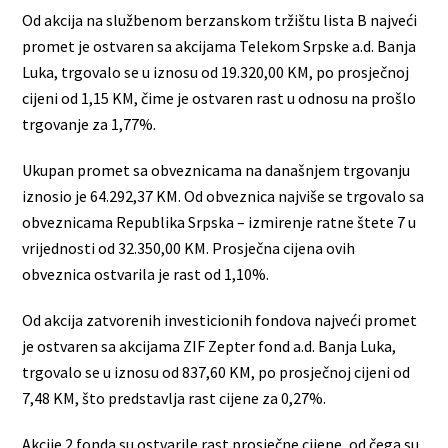
Od akcija na službenom berzanskom tržištu lista B najveći
promet je ostvaren sa akcijama Telekom Srpske a.d. Banja
Luka, trgovalo se u iznosu od 19.320,00 KM, po prosječnoj
cijeni od 1,15 KM, čime je ostvaren rast u odnosu na prošlo
trgovanje za 1,77%.
Ukupan promet sa obveznicama na današnjem trgovanju
iznosio je 64.292,37 KM. Od obveznica najviše se trgovalo sa
obveznicama Republika Srpska – izmirenje ratne štete 7 u
vrijednosti od 32.350,00 KM. Prosječna cijena ovih
obveznica ostvarila je rast od 1,10%.
Od akcija zatvorenih investicionih fondova najveći promet
je ostvaren sa akcijama ZIF Zepter fond a.d. Banja Luka,
trgovalo se u iznosu od 837,60 KM, po prosječnoj cijeni od
7,48 KM, što predstavlja rast cijene za 0,27%.
Akcije 2 fonda su ostvarile rast prosječne cijene, od čega su