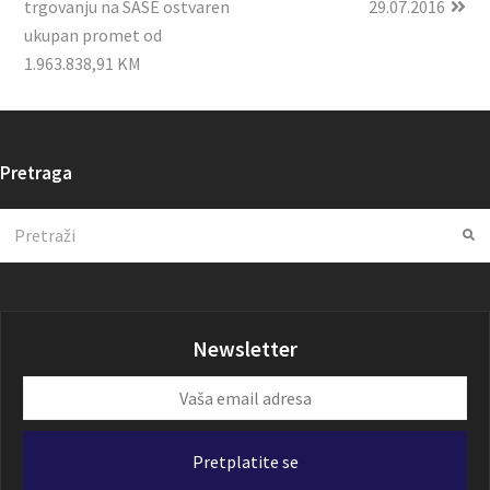
trgovanju na SASE ostvaren
29.07.2016
ukupan promet od
1.963.838,91 KM
Pretraga
Search
Su
Newsletter
Vaša
email
adresa
Pretplatite se