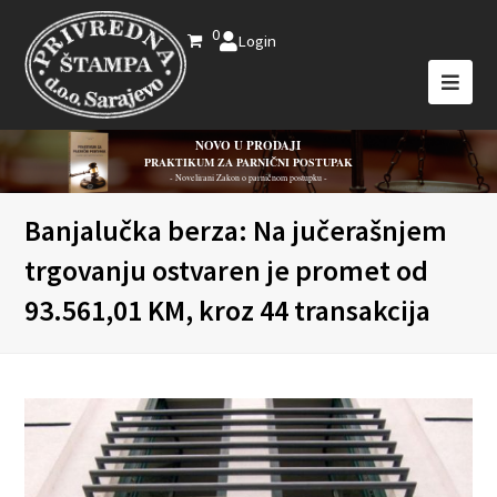
0
Login
NOVO U PRODAJI
PRAKTIKUM ZA PARNIČNI POSTUPAK
- Novelirani Zakon o parničnom postupku -
Banjalučka berza: Na jučerašnjem
trgovanju ostvaren je promet od
93.561,01 KM, kroz 44 transakcija