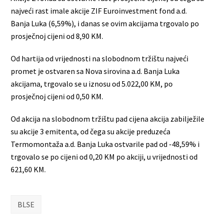
najveći rast imale akcije ZIF Euroinvestment fond a.d.
Banja Luka (6,59%), i danas se ovim akcijama trgovalo po
prosječnoj cijeni od 8,90 KM.
Od hartija od vrijednosti na slobodnom tržištu najveći
promet je ostvaren sa Nova sirovina a.d. Banja Luka
akcijama, trgovalo se u iznosu od 5.022,00 KM, po
prosječnoj cijeni od 0,50 KM.
Od akcija na slobodnom tržištu pad cijena akcija zabilježile
su akcije 3 emitenta, od čega su akcije preduzeća
Termomontaža a.d. Banja Luka ostvarile pad od -48,59% i
trgovalo se po cijeni od 0,20 KM po akciji, u vrijednosti od
621,60 KM.
BLSE