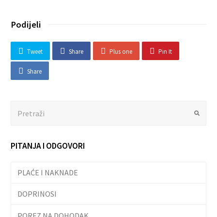
Podijeli
Tweet
Share
Plus one
Pin It
Share
Search
Submit
PITANJA I ODGOVORI
PLAĆE I NAKNADE
DOPRINOSI
POREZ NA DOHODAK