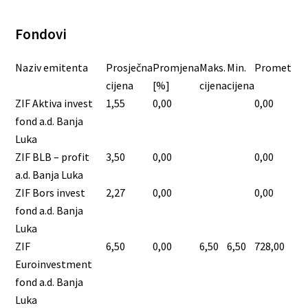
Fondovi
Naziv emitenta
Prosječna
Promjena
Maks.
Min.
Promet
cijena
[%]
cijena
cijena
ZIF Aktiva invest
1,55
0,00
0,00
fond a.d. Banja
Luka
ZIF BLB – profit
3,50
0,00
0,00
a.d. Banja Luka
ZIF Bors invest
2,27
0,00
0,00
fond a.d. Banja
Luka
ZIF
6,50
0,00
6,50
6,50
728,00
Euroinvestment
fond a.d. Banja
Luka