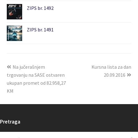
ZIPS br. 1492
ZIPS br. 1491
Na jučerašnjem
Kursna lista za dan
trgovanju na SASE ostvaren
20.09.2016
ukupan promet od 82.958,27
KM
Pretraga
Search