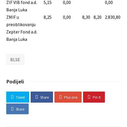
ZIF VIB fond a.d.
5,15
0,00
0,00
Banja Luka
ZMIF u
8,25
0,00
8,30
8,20
2.830,80
preoblikovanju
Zepter Fond a.d.
Banja Luka
BLSE
Podijeli
Tweet
Share
Plus one
Pin It
Share