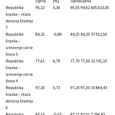
cijena
[%]
cijena
cijena
Republika
95,22
0,36
95,55
94,62
605.023,85
Srpska – stara
devizna štednja
7
Republika
84,25
-0,88
84,25
84,25
37.912,50
Srpska –
izmirenje ratne
štete 5
Republika
77,61
0,79
77,70
77,50
22.741,10
Srpska –
izmirenje ratne
štete 9
Republika
97,20
0,73
97,20
97,20
10.864,43
Srpska – stara
devizna štednja
6
Republika
87,15
-0,07
87,21
87,01
7.296,83