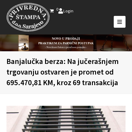
0
Login
NOVO U PRODAJI
PRAKTIKUM ZA PARNIČNI POSTUPAK
- Novelirani Zakon o parničnom postupku -
Banjalučka berza: Na jučerašnjem
trgovanju ostvaren je promet od
695.470,81 KM, kroz 69 transakcija