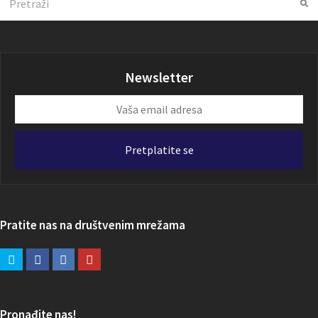
Su
Newsletter
Vaša
email
adresa
Pretplatite se
Pratite nas na društvenim mrežama
Pronađite nas!