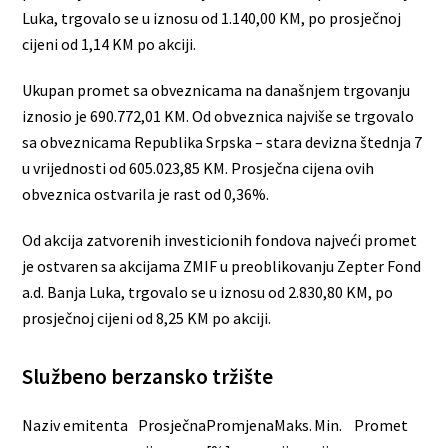
Luka, trgovalo se u iznosu od 1.140,00 KM, po prosječnoj
cijeni od 1,14 KM po akciji.
Ukupan promet sa obveznicama na današnjem trgovanju
iznosio je 690.772,01 KM. Od obveznica najviše se trgovalo
sa obveznicama Republika Srpska – stara devizna štednja 7
u vrijednosti od 605.023,85 KM. Prosječna cijena ovih
obveznica ostvarila je rast od 0,36%.
Od akcija zatvorenih investicionih fondova najveći promet
je ostvaren sa akcijama ZMIF u preoblikovanju Zepter Fond
a.d. Banja Luka, trgovalo se u iznosu od 2.830,80 KM, po
prosječnoj cijeni od 8,25 KM po akciji.
Službeno berzansko tržište
Naziv emitenta
Prosječna
Promjena
Maks.
Min.
Promet