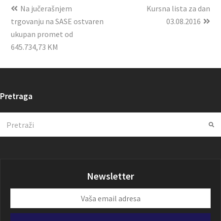
Na jučerašnjem
Kursna lista za dan
trgovanju na SASE ostvaren
03.08.2016
ukupan promet od
645.734,73 KM
Pretraga
Search
Su
Newsletter
Vaša
email
adresa