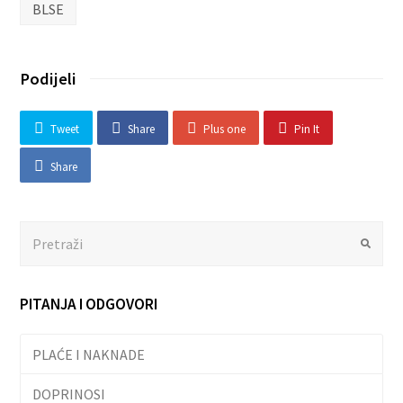
BLSE
Podijeli
Tweet
Share
Plus one
Pin It
Share
Search
Submit
PITANJA I ODGOVORI
PLAĆE I NAKNADE
DOPRINOSI