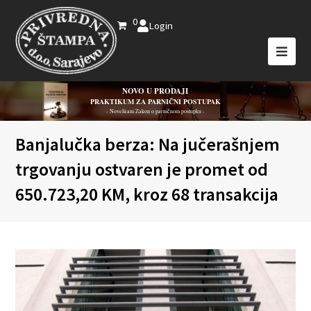
0
Login
NOVO U PRODAJI
PRAKTIKUM ZA PARNIČNI POSTUPAK
- Novelirani Zakon o parničnom postupku -
Banjalučka berza: Na jučerašnjem
trgovanju ostvaren je promet od
650.723,20 KM, kroz 68 transakcija