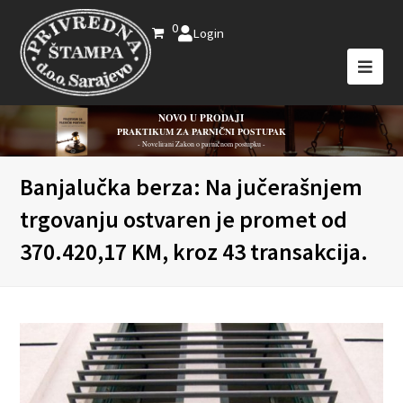
0
Login
NOVO U PRODAJI
PRAKTIKUM ZA PARNIČNI POSTUPAK
- Novelirani Zakon o parničnom postupku -
Banjalučka berza: Na jučerašnjem
trgovanju ostvaren je promet od
370.420,17 KM, kroz 43 transakcija.