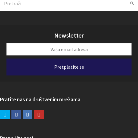
Su
Newsletter
Vaša
email
adresa
Pretplatite se
Pratite nas na društvenim mrežama