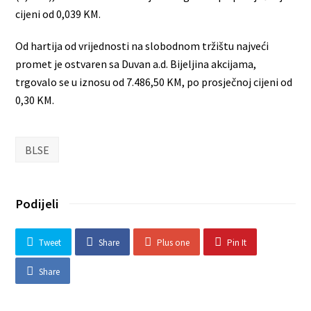
cijeni od 0,039 KM.
Od hartija od vrijednosti na slobodnom tržištu najveći
promet je ostvaren sa Duvan a.d. Bijeljina akcijama,
trgovalo se u iznosu od 7.486,50 KM, po prosječnoj cijeni od
0,30 KM.
BLSE
Podijeli
Tweet
Share
Plus one
Pin It
Share