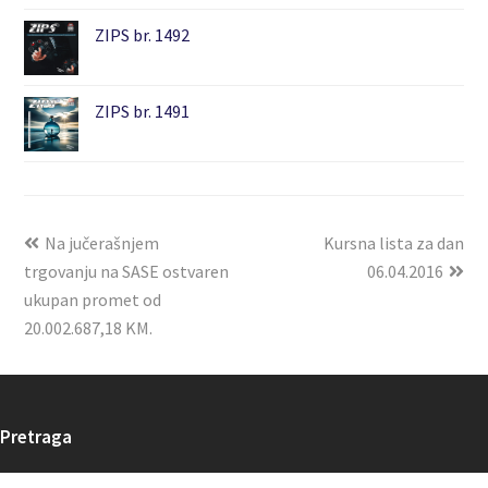
ZIPS br. 1492
ZIPS br. 1491
Na jučerašnjem
Kursna lista za dan
trgovanju na SASE ostvaren
06.04.2016
ukupan promet od
20.002.687,18 KM.
Pretraga
Search