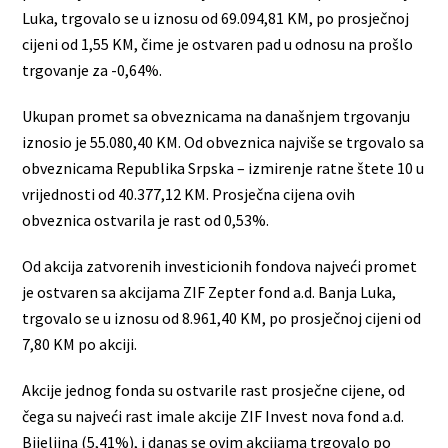
Luka, trgovalo se u iznosu od 69.094,81 KM, po prosječnoj
cijeni od 1,55 KM, čime je ostvaren pad u odnosu na prošlo
trgovanje za -0,64%.
Ukupan promet sa obveznicama na današnjem trgovanju
iznosio je 55.080,40 KM. Od obveznica najviše se trgovalo sa
obveznicama Republika Srpska – izmirenje ratne štete 10 u
vrijednosti od 40.377,12 KM. Prosječna cijena ovih
obveznica ostvarila je rast od 0,53%.
Od akcija zatvorenih investicionih fondova najveći promet
je ostvaren sa akcijama ZIF Zepter fond a.d. Banja Luka,
trgovalo se u iznosu od 8.961,40 KM, po prosječnoj cijeni od
7,80 KM po akciji.
Akcije jednog fonda su ostvarile rast prosječne cijene, od
čega su najveći rast imale akcije ZIF Invest nova fond a.d.
Bijeljina (5,41%), i danas se ovim akcijama trgovalo po