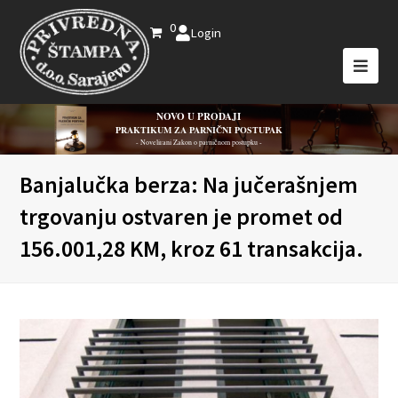
0
Login
NOVO U PRODAJI
PRAKTIKUM ZA PARNIČNI POSTUPAK
- Novelirani Zakon o parničnom postupku -
Banjalučka berza: Na jučerašnjem
trgovanju ostvaren je promet od
156.001,28 KM, kroz 61 transakcija.