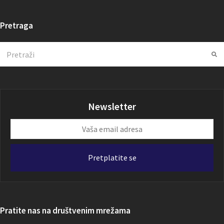
Pretraga
Search
Su
Newsletter
Vaša
email
adresa
Pretplatite se
Pratite nas na društvenim mrežama