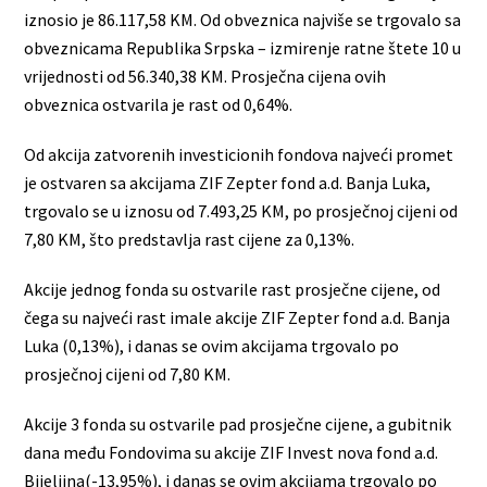
iznosio je 86.117,58 KM. Od obveznica najviše se trgovalo sa
obveznicama Republika Srpska – izmirenje ratne štete 10 u
vrijednosti od 56.340,38 KM. Prosječna cijena ovih
obveznica ostvarila je rast od 0,64%.
Od akcija zatvorenih investicionih fondova najveći promet
je ostvaren sa akcijama ZIF Zepter fond a.d. Banja Luka,
trgovalo se u iznosu od 7.493,25 KM, po prosječnoj cijeni od
7,80 KM, što predstavlja rast cijene za 0,13%.
Akcije jednog fonda su ostvarile rast prosječne cijene, od
čega su najveći rast imale akcije ZIF Zepter fond a.d. Banja
Luka (0,13%), i danas se ovim akcijama trgovalo po
prosječnoj cijeni od 7,80 KM.
Akcije 3 fonda su ostvarile pad prosječne cijene, a gubitnik
dana među Fondovima su akcije ZIF Invest nova fond a.d.
Bijeljina(-13,95%), i danas se ovim akcijama trgovalo po