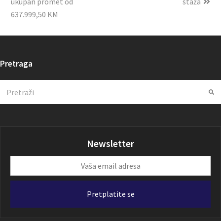
ukupan promet od
staža
637.999,50 KM
Pretraga
Search
Su
Newsletter
Vaša
email
adresa
Pretplatite se