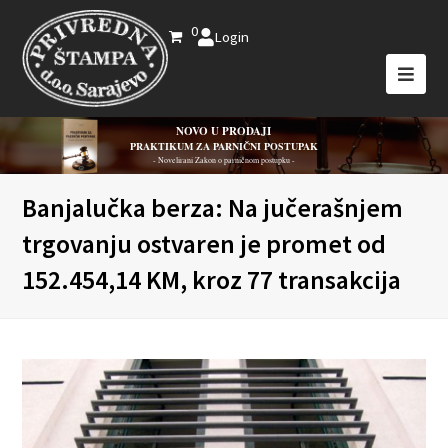
0
Login
NOVO U PRODAJI
PRAKTIKUM ZA PARNIČNI POSTUPAK
- Novelirani Zakon o parničnom postupku -
Banjalučka berza: Na jučerašnjem
trgovanju ostvaren je promet od
152.454,14 KM, kroz 77 transakcija