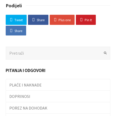
Podijeli
Tweet
Share
Plus one
Pin It
Share
Search
Submit
PITANJA I ODGOVORI
PLAĆE I NAKNADE
DOPRINOSI
POREZ NA DOHODAK