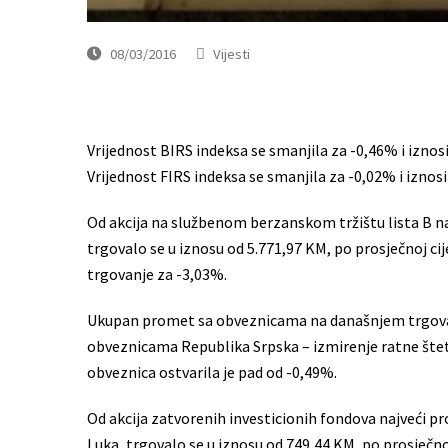
08/03/2016
Vijesti
Vrijednost BIRS indeksa se smanjila za -0,46% i iznos
Vrijednost FIRS indeksa se smanjila za -0,02% i iznosi
Od akcija na službenom berzanskom tržištu lista B naj
trgovalo se u iznosu od 5.771,97 KM, po prosječnoj ci
trgovanje za -3,03%.
Ukupan promet sa obveznicama na današnjem trgovanj
obveznicama Republika Srpska – izmirenje ratne štete
obveznica ostvarila je pad od -0,49%.
Od akcija zatvorenih investicionih fondova najveći pr
Luka, trgovalo se u iznosu od 749,44 KM, po prosječnoj