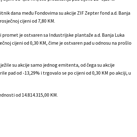
ubitnik dana među Fondovima su akcije ZIF Zepter fond a.d. Banja
osječnoj cijeni od 7,80 KM.
i promet je ostvaren sa Industrijske plantaže a.d. Banja Luka
ečnoj cijeni od 0,30 KM, čime je ostvaren pad u odnosu na prošlo
lježile su akcije samo jednog emitenta, od čega su akcije
ile pad od -13,29% i trgovalo se po cijeni od 0,30 KM po akciji, u
jednosti od 14.814.315,00 KM.