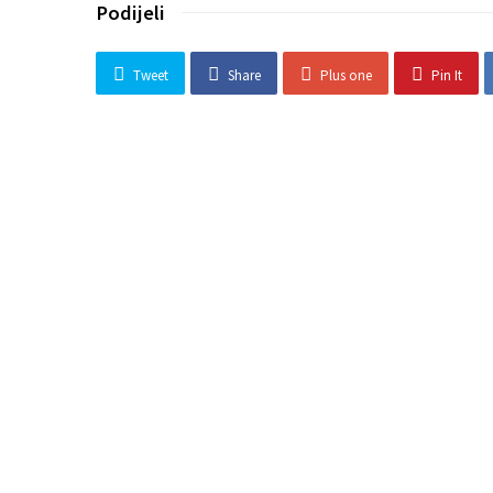
Podijeli
Tweet
Share
Plus one
Pin It