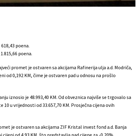
i 618,43 poena.
 1.815,66 poena.
veći promet je ostvaren sa akcijama Rafinerija ulja a.d. Modriča,
jeni od 0,192 KM, čime je ostvaren pad u odnosu na prošlo
u iznosio je 48.993,40 KM. Od obveznica najviše se trgovalo sa
 10 u vrijednosti od 33.657,70 KM. Prosječna cijena ovih
omet je ostvaren sa akcijama ZIF Kristal invest fond a.d. Banja
 cijeni od 4,93 KM, što predstavlja pad cijene za -0,20%.