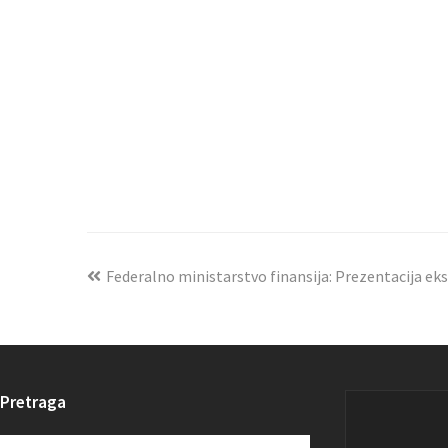
Federalno ministarstvo finansija: Prezentacija e
Pretraga
Search