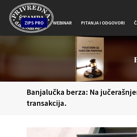
ZIPS PRO
WEBINAR
PITANJA I ODGOVORI
Č
Banjalučka berza: Na jučerašnje
transakcija.