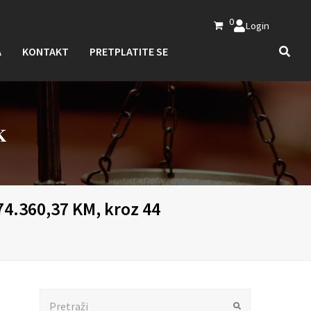
0
Login
A
KONTAKT
PRETPLATITE SE
K
4.360,37 KM, kroz 44
Search
Submit