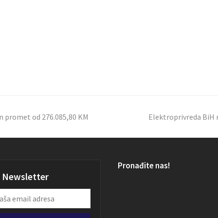
an promet od 276.085,80 KM
Elektroprivreda BiH na
Pronađite nas!
Newsletter