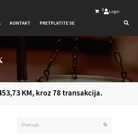
0
Login
A
KONTAKT
PRETPLATITE SE
K
53,73 KM, kroz 78 transakcija.
Search
Submit