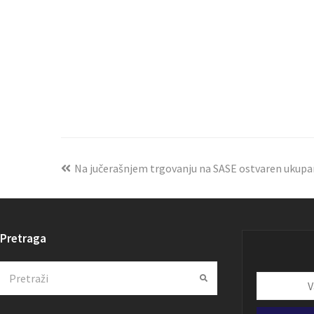
Na jučerašnjem trgovanju na SASE ostvaren ukup
Pretraga
Search
Submit
Vaša
email