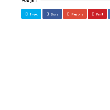
Podijeli
Tweet
Share
Plus one
Pin It