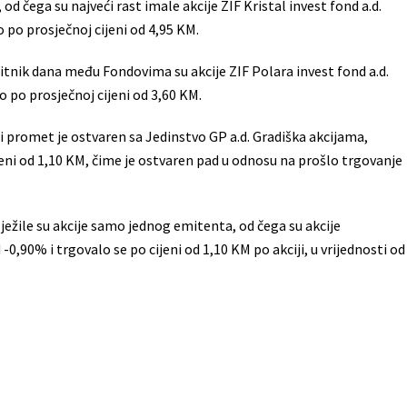
 od čega su najveći rast imale akcije ZIF Kristal invest fond a.d.
 po prosječnoj cijeni od 4,95 KM.
ubitnik dana među Fondovima su akcije ZIF Polara invest fond a.d.
 po prosječnoj cijeni od 3,60 KM.
i promet je ostvaren sa Jedinstvo GP a.d. Gradiška akcijama,
jeni od 1,10 KM, čime je ostvaren pad u odnosu na prošlo trgovanje
lježile su akcije samo jednog emitenta, od čega su akcije
0,90% i trgovalo se po cijeni od 1,10 KM po akciji, u vrijednosti od