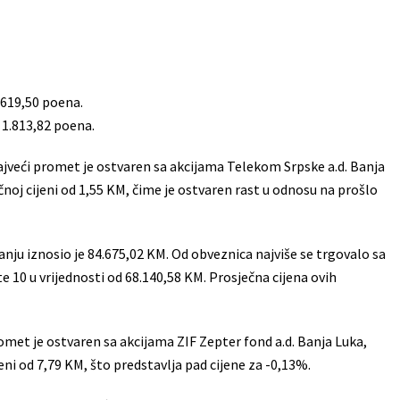
 619,50 poena.
 1.813,82 poena.
ajveći promet je ostvaren sa akcijama Telekom Srpske a.d. Banja
čnoj cijeni od 1,55 KM, čime je ostvaren rast u odnosu na prošlo
u iznosio je 84.675,02 KM. Od obveznica najviše se trgovalo sa
 10 u vrijednosti od 68.140,58 KM. Prosječna cijena ovih
omet je ostvaren sa akcijama ZIF Zepter fond a.d. Banja Luka,
eni od 7,79 KM, što predstavlja pad cijene za -0,13%.