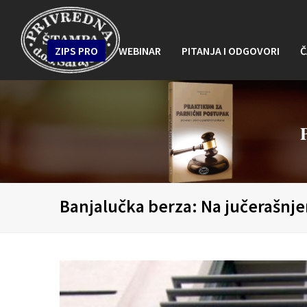
ZIPS PRO
WEBINAR
PITANJA I ODGOVORI
Č
Banjalučka berza: Na jučerašnje