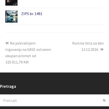
ZIPS br. 1491
Na jučerašnjem
Kursna lista za dan
trgovanju na SASE ostvaren
13.12.2016.
ukupan promet od
325.911,79 KM
Pretraga
Search
Su