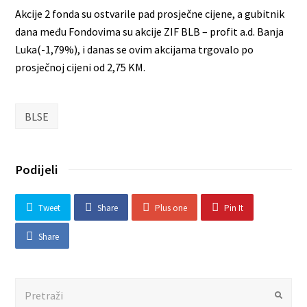
Akcije 2 fonda su ostvarile pad prosječne cijene, a gubitnik
dana među Fondovima su akcije ZIF BLB – profit a.d. Banja
Luka(-1,79%), i danas se ovim akcijama trgovalo po
prosječnoj cijeni od 2,75 KM.
BLSE
Podijeli
Tweet
Share
Plus one
Pin It
Share
Search
Submit