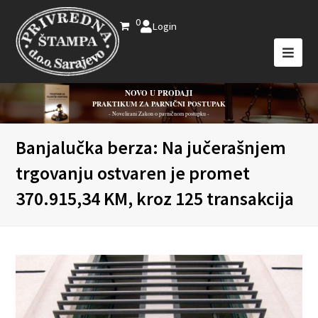
0
Login
NOVO U PRODAJI
PRAKTIKUM ZA PARNIČNI POSTUPAK
- Novelirani Zakon o parničnom postupku -
Banjalučka berza: Na jučerašnjem
trgovanju ostvaren je promet
370.915,34 KM, kroz 125 transakcija