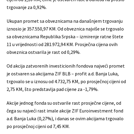
trgovanje za 0,92%.
Ukupan promet sa obveznicama na današnjem trgovanju
iznosio je 357.550,97 KM. Od obveznica najviše se trgovalo
sa obveznicama Republika Srpska – izmirenje ratne štete
11 u vrijednosti od 281.972,94 KM. Prosječna cijena ovih
obveznica ostvarila je rast od 0,29%.
Od akcija zatvorenih investicionih fondova najveći promet
je ostvaren sa akcijama ZIF BLB – profit a.d. Banja Luka,
trgovalo se u iznosu od 4.732,75 KM, po prosječnoj cijeni od
2,75 KM, što predstavlja pad cijene za -1,79%.
Akcije jednog fonda su ostvarile rast prosječne cijene, od
čega su najveći rast imale akcije ZIF Euroinvestment fond
a.d. Banja Luka (0,27%), i danas se ovim akcijama trgovalo
po prosječnoj cijeni od 7,45 KM.