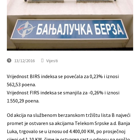
13/12/2016
Vijesti
Vrijednost BIRS indeksa se povećala za 0,23% i iznosi
562,53 poena.
Vrijednost FIRS indeksa se smanjila za -0,26% i iznosi
1.550,29 poena.
Od akcija na službenom berzanskom tržištu lista B najveći
promet je ostvaren sa akcijama Telekom Srpske a.d. Banja
Luka, trgovalo se u iznosu od 4.400,00 KM, po prosječnoj
cijeni od 1,10 KM, čime je ostvaren rast u odnosu na prošlo